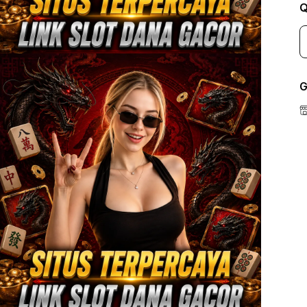
Q
Open
media
5
G
in
modal