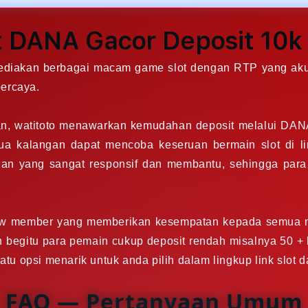
in
modal
t DANA Gacor Deposit 10k 
diakan berbagai macam game slot dengan RTP yang akurat
percaya.
an, watitoto menawarkan kemudahan deposit melalui DANA
ua kalangan dapat mencoba keseruan bermain slot di li
n yang sangat responsif dan membantu, sehingga para
new member yang memberikan kesempatan kepada semua 
begitu para pemain cukup deposit rendah misalnya 50 + 
u opsi menarik untuk anda pilih dalam lingkup link slot d
FAQ — Pertanyaan Umum