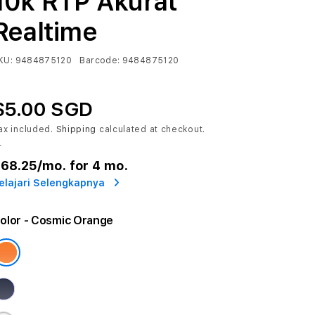
10k RTP Akurat
Realtime
KU:
9484875120
Barcode:
9484875120
$5.00 SGD
ax included.
Shipping
calculated at checkout.
r
68.25
/mo. for 4 mo.
elajari Selengkapnya
olor
- Cosmic Orange