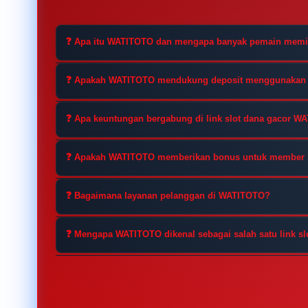
❓ Apa itu WATITOTO dan mengapa banyak pemain memi
WATITOTO merupakan situs judi online yan
❓ Apakah WATITOTO mendukung deposit menggunakan
diperbarui secara real time. Banyak pem
layanan yang dinilai terpercaya.
Ya. WATITOTO menyediakan metode deposi
❓ Apa keuntungan bergabung di link slot dana gacor W
rupiah, pemain dapat melakukan transaksi 
Selain menyediakan beragam pilihan gam
❓ Apakah WATITOTO memberikan bonus untuk member 
responsif, serta berbagai promo menarik 
Ya. WATITOTO menyediakan bonus new me
❓ Bagaimana layanan pelanggan di WATITOTO?
tersebut memberikan kesempatan bagi pem
WATITOTO didukung oleh tim layanan pe
❓ Mengapa WATITOTO dikenal sebagai salah satu link sl
pendaftaran, transaksi deposit, hingga b
WATITOTO dikenal sebagai salah satu pil
time, deposit DANA mulai 10 ribu, bonus 
dengan lebih mudah dan nyaman.