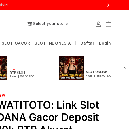
isini !
Select your store
Log in
Cart
S SLOT GACOR
SLOT INDONESIA
Daftar
Login
NEW
SLOT ONLINE
RTP SLOT
From $1888.00 SGD
From $999.00 SGD
EW
WATITOTO: Link Slot
DANA Gacor Deposit