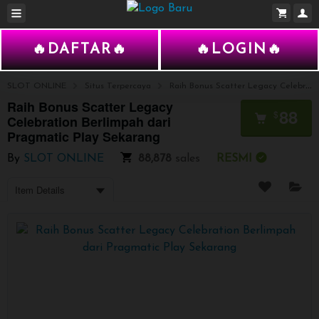
Slot
Togel
Casino
🔥DAFTAR🔥
🔥LOGIN🔥
SLOT ONLINE
Situs Terpercaya
Raih Bonus Scatter Legacy Celebration Berlimpah dari Pragmatic Play Sekarang
Raih Bonus Scatter Legacy
88
$
Celebration Berlimpah dari
Pragmatic Play Sekarang
By
SLOT ONLINE
88,878
sales
RESMI
Item Details