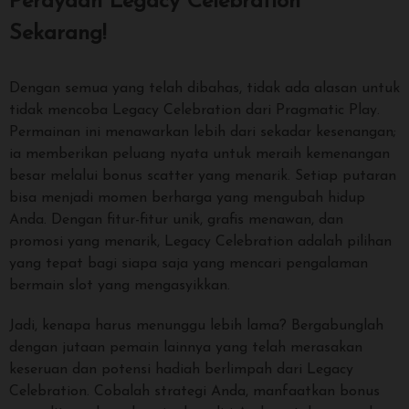
Perayaan Legacy Celebration
Sekarang!
Dengan semua yang telah dibahas, tidak ada alasan untuk
tidak mencoba Legacy Celebration dari Pragmatic Play.
Permainan ini menawarkan lebih dari sekadar kesenangan;
ia memberikan peluang nyata untuk meraih kemenangan
besar melalui bonus scatter yang menarik. Setiap putaran
bisa menjadi momen berharga yang mengubah hidup
Anda. Dengan fitur-fitur unik, grafis menawan, dan
promosi yang menarik, Legacy Celebration adalah pilihan
yang tepat bagi siapa saja yang mencari pengalaman
bermain slot yang mengasyikkan.
Jadi, kenapa harus menunggu lebih lama? Bergabunglah
dengan jutaan pemain lainnya yang telah merasakan
keseruan dan potensi hadiah berlimpah dari Legacy
Celebration. Cobalah strategi Anda, manfaatkan bonus