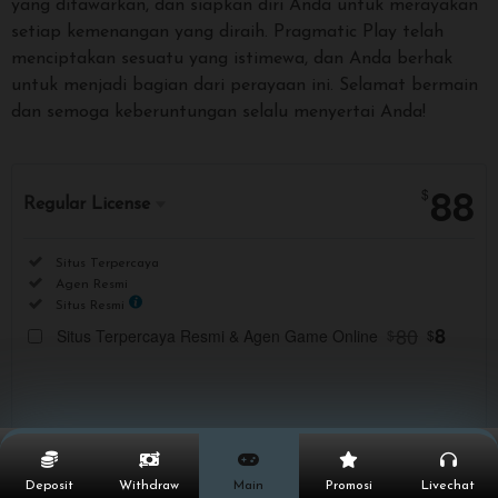
yang ditawarkan, dan siapkan diri Anda untuk merayakan
setiap kemenangan yang diraih. Pragmatic Play telah
menciptakan sesuatu yang istimewa, dan Anda berhak
untuk menjadi bagian dari perayaan ini. Selamat bermain
dan semoga keberuntungan selalu menyertai Anda!
88
$
Regular License
Regular
Included:
Situs Terpercaya
License
Included:
Agen Resmi
SELECTED
Included:
Situs Resmi
88
$
80
8
Situs Terpercaya Resmi & Agen Game Online
$
$
Use, by
you or
one
client, in
a single
end
Deposit
Withdraw
Main
Promosi
Livechat
Home
Bookmark
Bagikan
About
Chat
product