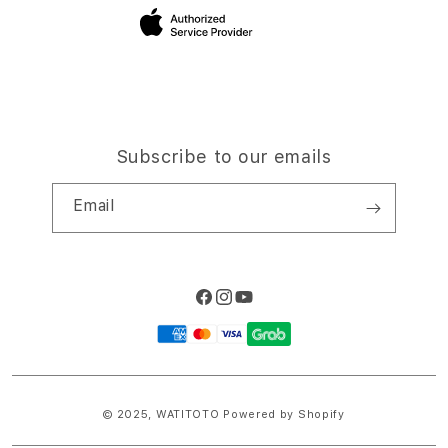
Site Terms of Use
Subscribe to our emails
Email
Facebook
Instagram
YouTube
Payment
methods
© 2025,
WATITOTO
Powered by Shopify