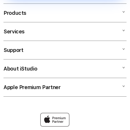
member baru, serta sistem layanan
yang dirancang agar pemain dapat
Products
menikmati akses permainan dengan
lebih mudah dan nyaman.
Services
SLOT RESMI INDONESIA
SLOT MAXWIN
Support
AppleCare+
slot88 resmi
Corporate
SLOT ONLINE
About iStudio
My Account
SLOT GACOR
SLOT88
Collection & Delivery
Elush Service Provider
SLOT GACOR
Apple Premium Partner
About Us
Returns & Exchanges
Financing Options
slot88 resmi
Find an iStudio near you
Contact Us
Trade-in
LINK RESMI
Why Shop at iStudio
FAQ
Traveller’s Reservation
Elush Corporate Website
Privacy Policy