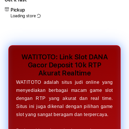
WATITOTO:
WATI
Link
Link
Pickup
Slot
Slot
Loading store
DANA
DAN
Gacor
Gaco
Deposit
Depo
10k
10k
RTP
RTP
Akurat
Akur
Realtime
Real
WATITOTO: Link Slot DANA
Gacor Deposit 10k RTP
Akurat Realtime
WATITOTO adalah situs judi online yang
menyediakan berbagai macam game slot
dengan RTP yang akurat dan real time.
Situs ini juga dikenal dengan pilihan game
slot yang sangat beragam dan terpercaya.