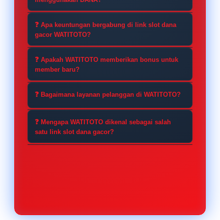
pilihan permainan slot dari provider
Ya. WATITOTO menyediakan metode
populer dengan informasi RTP yang
❓ Apa keuntungan bergabung di link slot dana
deposit melalui DANA yang cepat dan
gacor WATITOTO?
diperbarui secara real time. Banyak
mudah digunakan. Dengan minimal
pemain memilih WATITOTO karena
Selain menyediakan beragam pilihan
deposit mulai dari 10 ribu rupiah,
❓ Apakah WATITOTO memberikan bonus untuk
koleksi gamenya lengkap, sistem
game slot, WATITOTO juga
member baru?
pemain dapat melakukan transaksi
transaksi yang praktis, serta layanan
menawarkan kemudahan transaksi
secara praktis tanpa proses yang
Ya. WATITOTO menyediakan bonus
yang dinilai terpercaya.
melalui DANA, layanan pelanggan
❓ Bagaimana layanan pelanggan di WATITOTO?
rumit.
new member yang dapat menambah
yang responsif, serta berbagai
saldo awal bermain sesuai ketentuan
WATITOTO didukung oleh tim
promo menarik yang dapat dinikmati
❓ Mengapa WATITOTO dikenal sebagai salah
promo yang berlaku. Bonus tersebut
layanan pelanggan yang responsif
satu link slot dana gacor?
oleh pemain baru maupun pemain
memberikan kesempatan bagi
dan siap membantu berbagai
lama.
WATITOTO dikenal sebagai salah satu
pemain baru untuk menikmati
kebutuhan pengguna, mulai dari
pilihan link slot dana gacor karena
permainan lebih lama dengan modal
proses pendaftaran, transaksi
menghadirkan koleksi game yang
yang lebih ringan.
deposit, hingga bantuan terkait akun
beragam, informasi RTP real time,
sehingga pengalaman bermain
deposit DANA mulai 10 ribu, bonus
menjadi lebih nyaman.