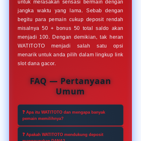
untuk merasakan sensasi bermain dengan
jangka waktu yang lama. Sebab dengan
begitu para pemain cukup deposit rendah
misalnya 50 + bonus 50 total saldo akan
menjadi 100. Dengan demikian, tak heran
WATITOTO menjadi salah satu opsi
menarik untuk anda pilih dalam lingkup link
slot dana gacor.
FAQ — Pertanyaan
Umum
❓ Apa itu WATITOTO dan mengapa banyak
pemain memilihnya?
WATITOTO merupakan situs judi
❓ Apakah WATITOTO mendukung deposit
online yang menyediakan berbagai
menggunakan DANA?