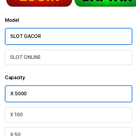
Model
SLOT GACOR
SLOT ONLINE
Capacity
X 5000
X 100
X 50