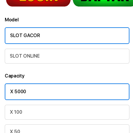
Model
SLOT GACOR
SLOT ONLINE
Capacity
X 5000
X 100
X 50