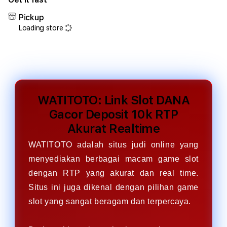
WATITOTO:
WATI
Link
Link
Pickup
Slot
Slot
Loading store
DANA
DAN
Gacor
Gaco
Deposit
Depo
10k
10k
RTP
RTP
Akurat
Akur
Realtime
Real
WATITOTO: Link Slot DANA
Gacor Deposit 10k RTP
Akurat Realtime
WATITOTO adalah situs judi online yang
menyediakan berbagai macam game slot
dengan RTP yang akurat dan real time.
Situs ini juga dikenal dengan pilihan game
slot yang sangat beragam dan terpercaya.