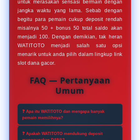
untuk merasakan sensasi bermain dengan
jangka waktu yang lama. Sebab dengan
begitu para pemain cukup deposit rendah
misalnya 50 + bonus 50 total saldo akan
menjadi 100. Dengan demikian, tak heran
WATITOTO menjadi salah satu opsi
menarik untuk anda pilih dalam lingkup link
slot dana gacor.
FAQ — Pertanyaan
Umum
❓ Apa itu WATITOTO dan mengapa banyak
pemain memilihnya?
WATITOTO merupakan situs judi
❓ Apakah WATITOTO mendukung deposit
online yang menyediakan berbagai
menggunakan DANA?