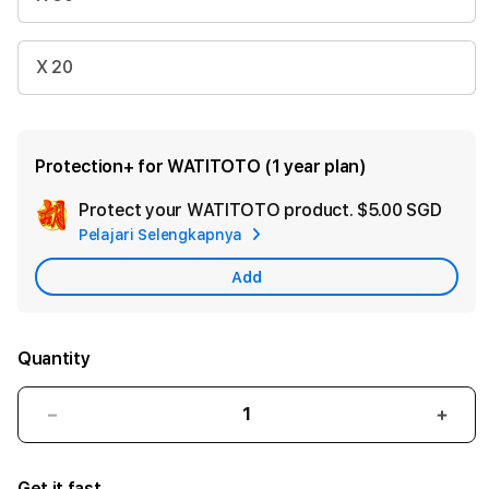
X 20
Protection+ for WATITOTO (1 year plan)
Protect your WATITOTO product.
$5.00 SGD
Add
Pelajari Selengkapnya
Appl
Care
Add
Quantity
Decrease
Incr
quantity
quant
for
for
Get it fast