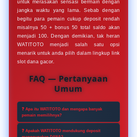
untuk merasakan sensasi bermain dengan
jangka waktu yang lama. Sebab dengan
begitu para pemain cukup deposit rendah
misalnya 50 + bonus 50 total saldo akan
menjadi 100. Dengan demikian, tak heran
WATITOTO menjadi salah satu opsi
menarik untuk anda pilih dalam lingkup link
slot dana gacor.
FAQ — Pertanyaan
Umum
❓ Apa itu WATITOTO dan mengapa banyak
pemain memilihnya?
WATITOTO merupakan situs judi
❓ Apakah WATITOTO mendukung deposit
online yang menyediakan berbagai
menggunakan DANA?