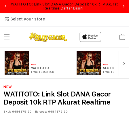
WATITOTO: Link Slot DANA Gacor Deposit 10k RTP Akurat
Fi
Realtime
Daftar Disini !
Select your store
Cart
NEW
NEW
WATITOTO
SLOT88
From $8.008 SGD
From $889.99 SGD
NEW
WATITOTO: Link Slot DANA Gacor
Deposit 10k RTP Akurat Realtime
SKU:
9484875120
Barcode:
9484875120