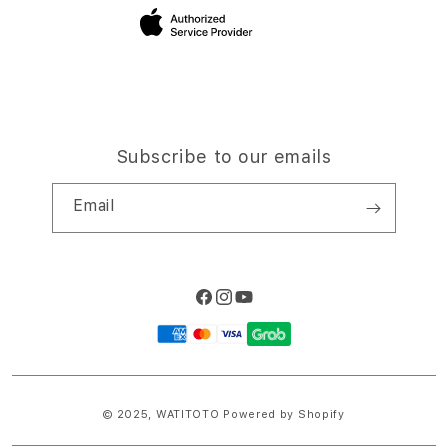
Site Terms of Use
Subscribe to our emails
Email
Facebook
Instagram
YouTube
Payment
methods
© 2025,
WATITOTO
Powered by Shopify