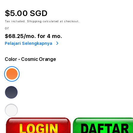
$5.00 SGD
Tax included.
Shipping
calculated at checkout.
or
$68.25
/mo. for 4 mo.
Pelajari Selengkapnya
Color
- Cosmic Orange