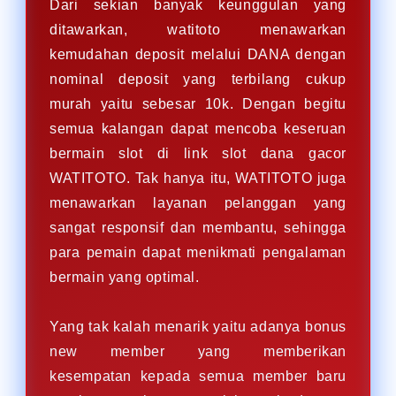
Dari sekian banyak keunggulan yang
ditawarkan, watitoto menawarkan
kemudahan deposit melalui DANA dengan
nominal deposit yang terbilang cukup
murah yaitu sebesar 10k. Dengan begitu
semua kalangan dapat mencoba keseruan
bermain slot di link slot dana gacor
WATITOTO. Tak hanya itu, WATITOTO juga
menawarkan layanan pelanggan yang
sangat responsif dan membantu, sehingga
para pemain dapat menikmati pengalaman
bermain yang optimal.
Yang tak kalah menarik yaitu adanya bonus
new member yang memberikan
kesempatan kepada semua member baru