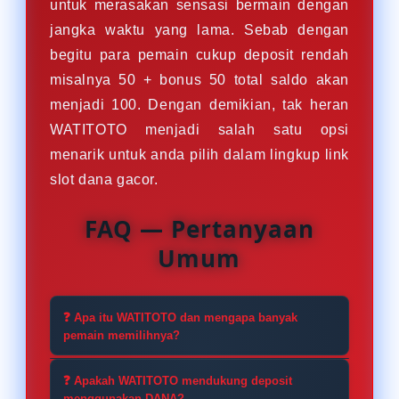
untuk merasakan sensasi bermain dengan
jangka waktu yang lama. Sebab dengan
begitu para pemain cukup deposit rendah
misalnya 50 + bonus 50 total saldo akan
menjadi 100. Dengan demikian, tak heran
WATITOTO menjadi salah satu opsi
menarik untuk anda pilih dalam lingkup link
slot dana gacor.
FAQ — Pertanyaan
Umum
❓ Apa itu WATITOTO dan mengapa banyak
pemain memilihnya?
WATITOTO merupakan situs judi
❓ Apakah WATITOTO mendukung deposit
online yang menyediakan berbagai
menggunakan DANA?