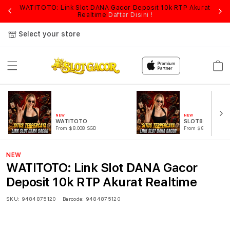
WATITOTO: Link Slot DANA Gacor Deposit 10k RTP Akurat
Fi
Realtime
Daftar Disini !
Select your store
Cart
NEW
NEW
WATITOTO
SLOT88
From $8.008 SGD
From $889.99 SGD
NEW
WATITOTO: Link Slot DANA Gacor
Deposit 10k RTP Akurat Realtime
SKU:
9484875120
Barcode:
9484875120