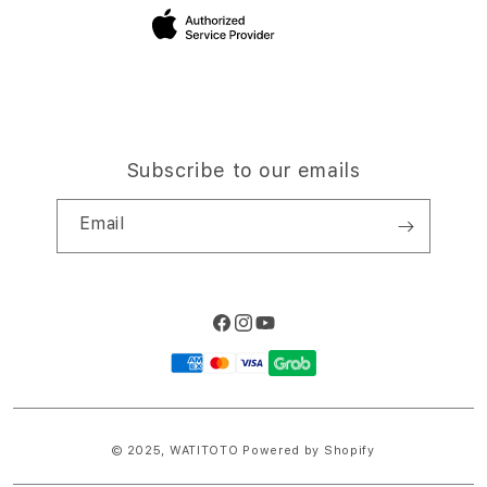
Site Terms of Use
Subscribe to our emails
Email
Facebook
Instagram
YouTube
Payment
methods
© 2025,
WATITOTO
Powered by Shopify