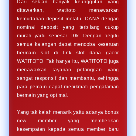
Dari sekian banyak keunggulan yang
ditawarkan, watitoto menawarkan
kemudahan deposit melalui DANA dengan
nominal deposit yang terbilang cukup
murah yaitu sebesar 10k. Dengan begitu
semua kalangan dapat mencoba keseruan
bermain slot di link slot dana gacor
WATITOTO. Tak hanya itu, WATITOTO juga
menawarkan layanan pelanggan yang
sangat responsif dan membantu, sehingga
para pemain dapat menikmati pengalaman
bermain yang optimal.
Yang tak kalah menarik yaitu adanya bonus
new member yang memberikan
kesempatan kepada semua member baru