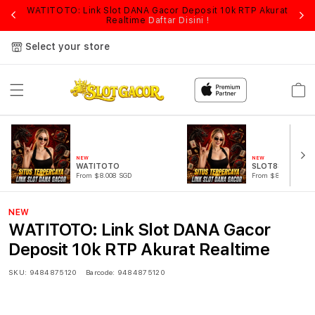
WATITOTO: Link Slot DANA Gacor Deposit 10k RTP Akurat
Fi
Realtime
Daftar Disini !
Select your store
Cart
NEW
NEW
WATITOTO
SLOT88
From $8.008 SGD
From $889.99 SGD
NEW
WATITOTO: Link Slot DANA Gacor
Deposit 10k RTP Akurat Realtime
SKU:
9484875120
Barcode:
9484875120