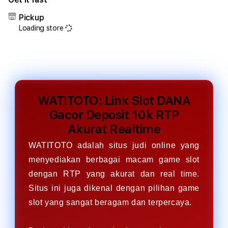
WATITOTO:
WATI
Link
Link
Pickup
Slot
Slot
Loading store
DANA
DAN
Gacor
Gaco
Deposit
Depo
10k
10k
RTP
RTP
Akurat
Akur
Realtime
Real
WATITOTO: Link Slot DANA
Gacor Deposit 10k RTP
Akurat Realtime
WATITOTO adalah situs judi online yang
menyediakan berbagai macam game slot
dengan RTP yang akurat dan real time.
Situs ini juga dikenal dengan pilihan game
slot yang sangat beragam dan terpercaya.