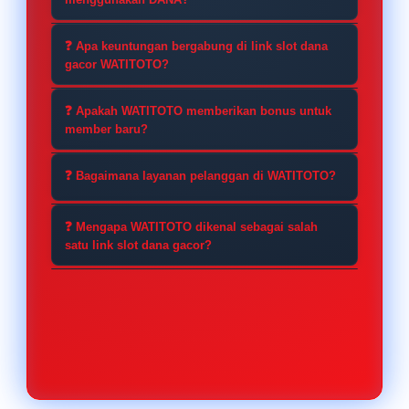
pilihan permainan slot dari provider
Ya. WATITOTO menyediakan metode
populer dengan informasi RTP yang
❓ Apa keuntungan bergabung di link slot dana
deposit melalui DANA yang cepat dan
gacor WATITOTO?
diperbarui secara real time. Banyak
mudah digunakan. Dengan minimal
pemain memilih WATITOTO karena
Selain menyediakan beragam pilihan
deposit mulai dari 10 ribu rupiah,
❓ Apakah WATITOTO memberikan bonus untuk
koleksi gamenya lengkap, sistem
game slot, WATITOTO juga
member baru?
pemain dapat melakukan transaksi
transaksi yang praktis, serta layanan
menawarkan kemudahan transaksi
secara praktis tanpa proses yang
Ya. WATITOTO menyediakan bonus
yang dinilai terpercaya.
melalui DANA, layanan pelanggan
❓ Bagaimana layanan pelanggan di WATITOTO?
rumit.
new member yang dapat menambah
yang responsif, serta berbagai
saldo awal bermain sesuai ketentuan
WATITOTO didukung oleh tim
promo menarik yang dapat dinikmati
❓ Mengapa WATITOTO dikenal sebagai salah
promo yang berlaku. Bonus tersebut
layanan pelanggan yang responsif
satu link slot dana gacor?
oleh pemain baru maupun pemain
memberikan kesempatan bagi
dan siap membantu berbagai
lama.
WATITOTO dikenal sebagai salah satu
pemain baru untuk menikmati
kebutuhan pengguna, mulai dari
pilihan link slot dana gacor karena
permainan lebih lama dengan modal
proses pendaftaran, transaksi
menghadirkan koleksi game yang
yang lebih ringan.
deposit, hingga bantuan terkait akun
beragam, informasi RTP real time,
sehingga pengalaman bermain
deposit DANA mulai 10 ribu, bonus
menjadi lebih nyaman.