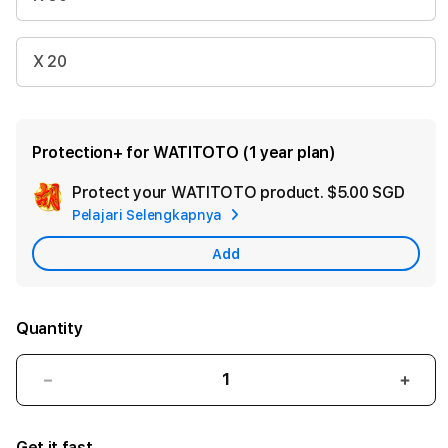
X 20
Protection+ for WATITOTO (1 year plan)
Protect your WATITOTO product.
$5.00 SGD
Add
Pelajari Selengkapnya
Appl
Care
Add
Quantity
Decrease
Incr
quantity
quant
for
for
Get it fast