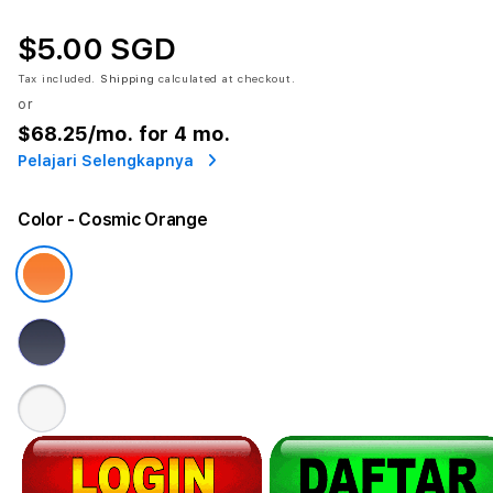
$5.00 SGD
Tax included.
Shipping
calculated at checkout.
or
$68.25
/mo. for 4 mo.
Pelajari Selengkapnya
Color
- Cosmic Orange