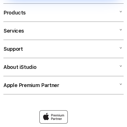
member baru, serta sistem layanan
yang dirancang agar pemain dapat
Products
menikmati akses permainan dengan
lebih mudah dan nyaman.
Services
SLOT RESMI INDONESIA
SLOT MAXWIN
Support
AppleCare+
slot88 resmi
Corporate
SLOT ONLINE
About iStudio
My Account
SLOT GACOR
SLOT88
Collection & Delivery
Elush Service Provider
SLOT GACOR
Apple Premium Partner
About Us
Returns & Exchanges
Financing Options
slot88 resmi
Find an iStudio near you
Contact Us
Trade-in
LINK RESMI
Why Shop at iStudio
FAQ
Traveller’s Reservation
Elush Corporate Website
Privacy Policy