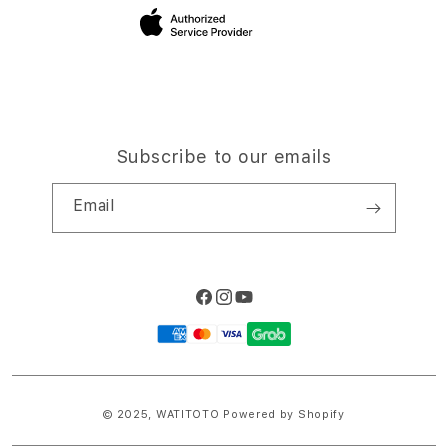
Site Terms of Use
Subscribe to our emails
Email
Facebook
Instagram
YouTube
Payment
methods
© 2025,
WATITOTO
Powered by Shopify