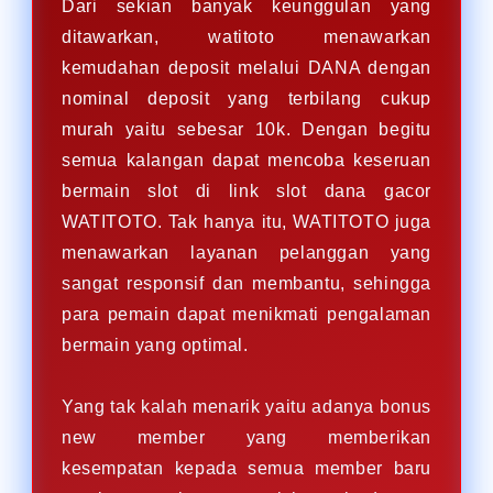
Dari sekian banyak keunggulan yang
ditawarkan, watitoto menawarkan
kemudahan deposit melalui DANA dengan
nominal deposit yang terbilang cukup
murah yaitu sebesar 10k. Dengan begitu
semua kalangan dapat mencoba keseruan
bermain slot di link slot dana gacor
WATITOTO. Tak hanya itu, WATITOTO juga
menawarkan layanan pelanggan yang
sangat responsif dan membantu, sehingga
para pemain dapat menikmati pengalaman
bermain yang optimal.
Yang tak kalah menarik yaitu adanya bonus
new member yang memberikan
kesempatan kepada semua member baru