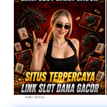
Open
media
6
in
modal
Open
of
NaN
/
-Infinity
media
8