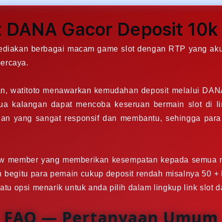
in
modal
t DANA Gacor Deposit 10k 
diakan berbagai macam game slot dengan RTP yang akurat
percaya.
an, watitoto menawarkan kemudahan deposit melalui DANA
ua kalangan dapat mencoba keseruan bermain slot di li
n yang sangat responsif dan membantu, sehingga para
new member yang memberikan kesempatan kepada semua 
begitu para pemain cukup deposit rendah misalnya 50 + 
u opsi menarik untuk anda pilih dalam lingkup link slot d
FAQ — Pertanyaan Umum