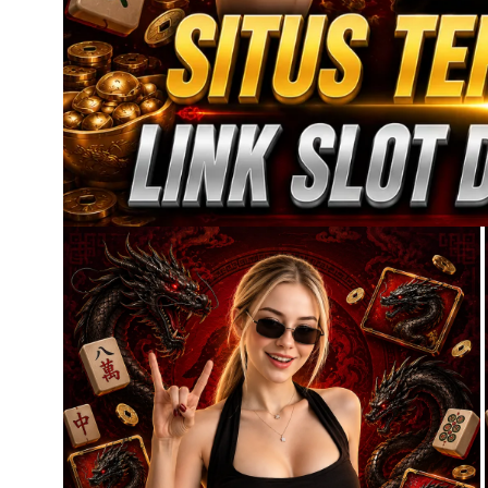
Open
media
1
in
modal