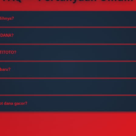
lihnya?
g menyediakan berbagai pilihan permainan slot dari p
 DANA?
ain memilih WATITOTO karena koleksi gamenya lengk
t melalui DANA yang cepat dan mudah digunakan. De
ATITOTO?
secara praktis tanpa proses yang rumit.
e slot, WATITOTO juga menawarkan kemudahan transak
baru?
yang dapat dinikmati oleh pemain baru maupun pemain
mber yang dapat menambah saldo awal bermain sesu
ain baru untuk menikmati permainan lebih lama denga
langgan yang responsif dan siap membantu berbagai
ot dana gacor?
antuan terkait akun sehingga pengalaman bermain menj
ihan link slot dana gacor karena menghadirkan kolek
member baru, serta sistem layanan yang dirancang ag