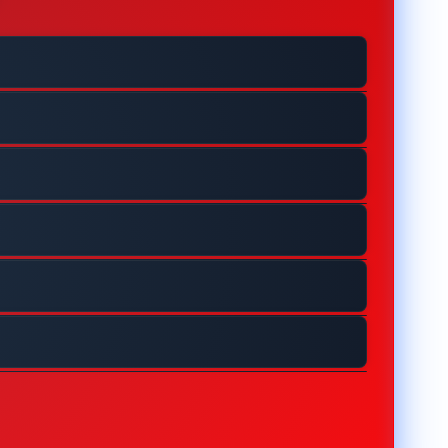
rovider populer dengan informasi RTP yang
ap, sistem transaksi yang praktis, serta
ngan minimal deposit mulai dari 10 ribu
si melalui DANA, layanan pelanggan yang
 lama.
ai ketentuan promo yang berlaku. Bonus
n modal yang lebih ringan.
 kebutuhan pengguna, mulai dari proses
adi lebih nyaman.
si game yang beragam, informasi RTP real
ar pemain dapat menikmati akses permainan