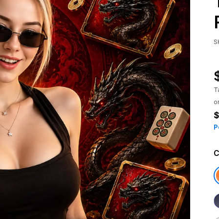
S
T
o
$
P
C