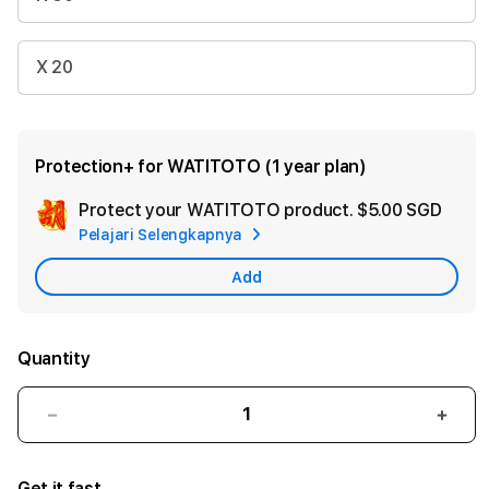
X 20
Protection+ for WATITOTO (1 year plan)
Protect your WATITOTO product.
$5.00 SGD
Add
Pelajari Selengkapnya
Appl
Care
Add
Quantity
Decrease
Incr
quantity
quant
for
for
Get it fast