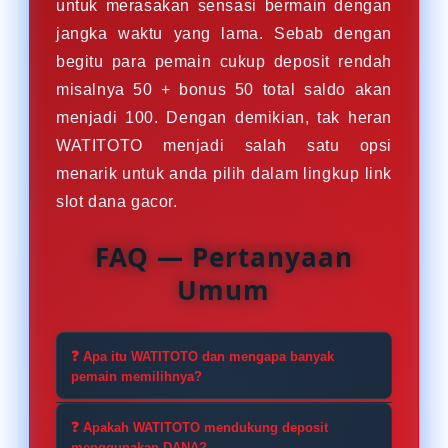
untuk merasakan sensasi bermain dengan
jangka waktu yang lama. Sebab dengan
begitu para pemain cukup deposit rendah
misalnya 50 + bonus 50 total saldo akan
menjadi 100. Dengan demikian, tak heran
WATITOTO menjadi salah satu opsi
menarik untuk anda pilih dalam lingkup link
slot dana gacor.
FAQ — Pertanyaan
Umum
❓ Apa itu WATITOTO dan mengapa banyak
pemain memilihnya?
WATITOTO merupakan situs judi
❓ Apakah WATITOTO mendukung deposit
online yang menyediakan berbagai
menggunakan DANA?