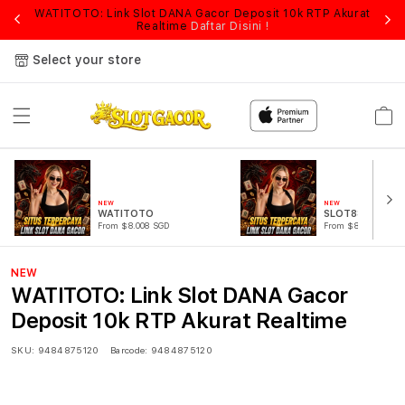
WATITOTO: Link Slot DANA Gacor Deposit 10k RTP Akurat
Fi
Realtime
Daftar Disini !
Select your store
Cart
NEW
NEW
WATITOTO
SLOT88
From $8.008 SGD
From $889.99 SGD
NEW
WATITOTO: Link Slot DANA Gacor
Deposit 10k RTP Akurat Realtime
SKU:
9484875120
Barcode:
9484875120