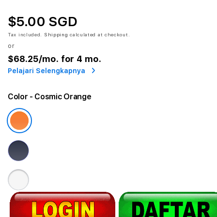
$5.00 SGD
Tax included.
Shipping
calculated at checkout.
or
$68.25
/mo. for 4 mo.
Pelajari Selengkapnya
Color
- Cosmic Orange