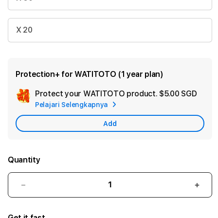
X 20
Protection+ for WATITOTO (1 year plan)
Protect your WATITOTO product.
$5.00 SGD
Add
Pelajari Selengkapnya
Appl
Care
Add
Quantity
Decrease
Incr
quantity
quant
for
for
Get it fast