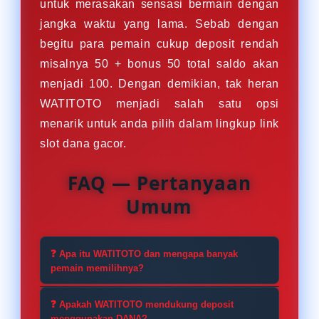
untuk merasakan sensasi bermain dengan
jangka waktu yang lama. Sebab dengan
begitu para pemain cukup deposit rendah
misalnya 50 + bonus 50 total saldo akan
menjadi 100. Dengan demikian, tak heran
WATITOTO menjadi salah satu opsi
menarik untuk anda pilih dalam lingkup link
slot dana gacor.
FAQ — Pertanyaan
Umum
❓ Apa itu WATITOTO dan mengapa banyak
pemain memilihnya?
WATITOTO merupakan situs judi
❓ Apakah WATITOTO mendukung deposit
online yang menyediakan berbagai
menggunakan DANA?