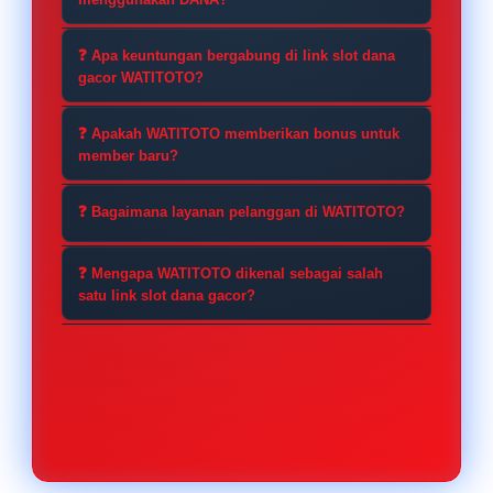
pilihan permainan slot dari provider
Ya. WATITOTO menyediakan metode
populer dengan informasi RTP yang
❓ Apa keuntungan bergabung di link slot dana
deposit melalui DANA yang cepat dan
gacor WATITOTO?
diperbarui secara real time. Banyak
mudah digunakan. Dengan minimal
pemain memilih WATITOTO karena
Selain menyediakan beragam pilihan
deposit mulai dari 10 ribu rupiah,
❓ Apakah WATITOTO memberikan bonus untuk
koleksi gamenya lengkap, sistem
game slot, WATITOTO juga
member baru?
pemain dapat melakukan transaksi
transaksi yang praktis, serta layanan
menawarkan kemudahan transaksi
secara praktis tanpa proses yang
Ya. WATITOTO menyediakan bonus
yang dinilai terpercaya.
melalui DANA, layanan pelanggan
❓ Bagaimana layanan pelanggan di WATITOTO?
rumit.
new member yang dapat menambah
yang responsif, serta berbagai
saldo awal bermain sesuai ketentuan
WATITOTO didukung oleh tim
promo menarik yang dapat dinikmati
❓ Mengapa WATITOTO dikenal sebagai salah
promo yang berlaku. Bonus tersebut
layanan pelanggan yang responsif
satu link slot dana gacor?
oleh pemain baru maupun pemain
memberikan kesempatan bagi
dan siap membantu berbagai
lama.
WATITOTO dikenal sebagai salah satu
pemain baru untuk menikmati
kebutuhan pengguna, mulai dari
pilihan link slot dana gacor karena
permainan lebih lama dengan modal
proses pendaftaran, transaksi
menghadirkan koleksi game yang
yang lebih ringan.
deposit, hingga bantuan terkait akun
beragam, informasi RTP real time,
sehingga pengalaman bermain
deposit DANA mulai 10 ribu, bonus
menjadi lebih nyaman.