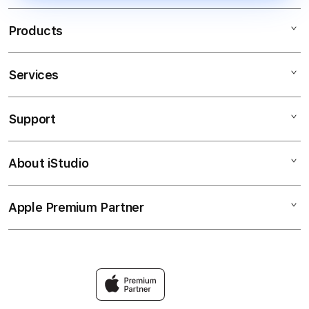
member baru, serta sistem layanan
yang dirancang agar pemain dapat
Products
menikmati akses permainan dengan
lebih mudah dan nyaman.
Services
SLOT RESMI INDONESIA
SLOT MAXWIN
Support
AppleCare+
slot88 resmi
Corporate
SLOT ONLINE
About iStudio
My Account
SLOT GACOR
SLOT88
Collection & Delivery
Elush Service Provider
SLOT GACOR
Apple Premium Partner
About Us
Returns & Exchanges
Financing Options
slot88 resmi
Find an iStudio near you
Contact Us
Trade-in
LINK RESMI
Why Shop at iStudio
FAQ
Traveller’s Reservation
Elush Corporate Website
Privacy Policy