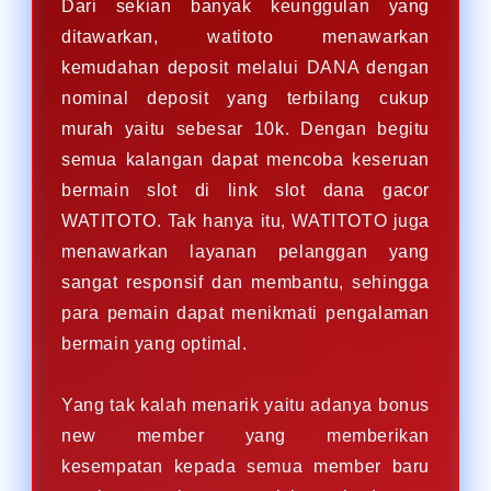
Dari sekian banyak keunggulan yang
ditawarkan, watitoto menawarkan
kemudahan deposit melalui DANA dengan
nominal deposit yang terbilang cukup
murah yaitu sebesar 10k. Dengan begitu
semua kalangan dapat mencoba keseruan
bermain slot di link slot dana gacor
WATITOTO. Tak hanya itu, WATITOTO juga
menawarkan layanan pelanggan yang
sangat responsif dan membantu, sehingga
para pemain dapat menikmati pengalaman
bermain yang optimal.
Yang tak kalah menarik yaitu adanya bonus
new member yang memberikan
kesempatan kepada semua member baru