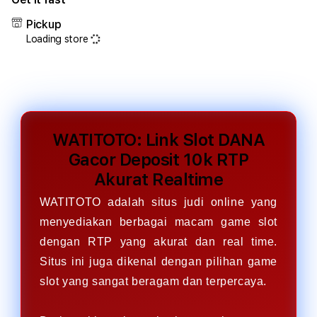
WATITOTO:
WATI
Link
Link
Pickup
Slot
Slot
Loading store
DANA
DAN
Gacor
Gaco
Deposit
Depo
10k
10k
RTP
RTP
Akurat
Akur
Realtime
Real
WATITOTO: Link Slot DANA
Gacor Deposit 10k RTP
Akurat Realtime
WATITOTO adalah situs judi online yang
menyediakan berbagai macam game slot
dengan RTP yang akurat dan real time.
Situs ini juga dikenal dengan pilihan game
slot yang sangat beragam dan terpercaya.