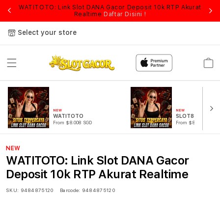
WATITOTO: Link Slot DANA Gacor Deposit 10k RTP Akurat
Fi
Realtime
Daftar Disini !
Select your store
Cart
NEW
NEW
WATITOTO
SLOT88
From $8.008 SGD
From $889.99 SGD
NEW
WATITOTO: Link Slot DANA Gacor
Deposit 10k RTP Akurat Realtime
SKU:
9484875120
Barcode:
9484875120