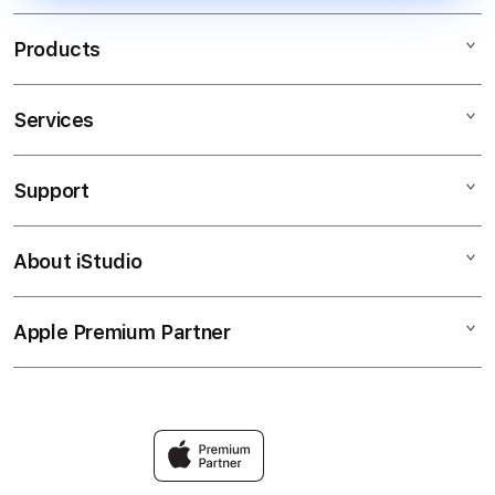
member baru, serta sistem layanan
yang dirancang agar pemain dapat
Products
menikmati akses permainan dengan
lebih mudah dan nyaman.
Services
SLOT RESMI INDONESIA
SLOT MAXWIN
Support
AppleCare+
slot88 resmi
Corporate
SLOT ONLINE
About iStudio
My Account
SLOT GACOR
SLOT88
Collection & Delivery
Elush Service Provider
SLOT GACOR
Apple Premium Partner
About Us
Returns & Exchanges
Financing Options
slot88 resmi
Find an iStudio near you
Contact Us
Trade-in
LINK RESMI
Why Shop at iStudio
FAQ
Traveller’s Reservation
Elush Corporate Website
Privacy Policy