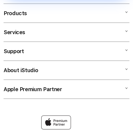
member baru, serta sistem layanan
yang dirancang agar pemain dapat
Products
menikmati akses permainan dengan
lebih mudah dan nyaman.
Services
SLOT RESMI INDONESIA
SLOT MAXWIN
Support
AppleCare+
slot88 resmi
Corporate
SLOT ONLINE
About iStudio
My Account
SLOT GACOR
SLOT88
Collection & Delivery
Elush Service Provider
SLOT GACOR
Apple Premium Partner
About Us
Returns & Exchanges
Financing Options
slot88 resmi
Find an iStudio near you
Contact Us
Trade-in
LINK RESMI
Why Shop at iStudio
FAQ
Traveller’s Reservation
Elush Corporate Website
Privacy Policy