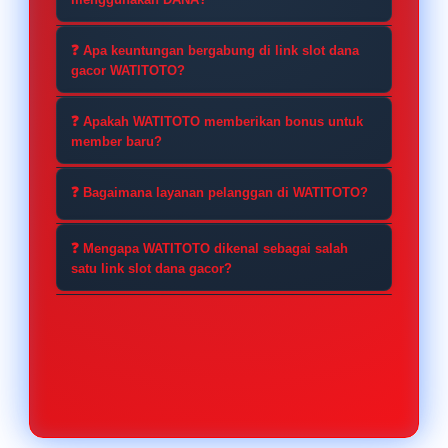
pilihan permainan slot dari provider
Ya. WATITOTO menyediakan metode
populer dengan informasi RTP yang
❓ Apa keuntungan bergabung di link slot dana
deposit melalui DANA yang cepat dan
gacor WATITOTO?
diperbarui secara real time. Banyak
mudah digunakan. Dengan minimal
pemain memilih WATITOTO karena
Selain menyediakan beragam pilihan
deposit mulai dari 10 ribu rupiah,
❓ Apakah WATITOTO memberikan bonus untuk
koleksi gamenya lengkap, sistem
game slot, WATITOTO juga
member baru?
pemain dapat melakukan transaksi
transaksi yang praktis, serta layanan
menawarkan kemudahan transaksi
secara praktis tanpa proses yang
Ya. WATITOTO menyediakan bonus
yang dinilai terpercaya.
melalui DANA, layanan pelanggan
❓ Bagaimana layanan pelanggan di WATITOTO?
rumit.
new member yang dapat menambah
yang responsif, serta berbagai
saldo awal bermain sesuai ketentuan
WATITOTO didukung oleh tim
promo menarik yang dapat dinikmati
❓ Mengapa WATITOTO dikenal sebagai salah
promo yang berlaku. Bonus tersebut
layanan pelanggan yang responsif
satu link slot dana gacor?
oleh pemain baru maupun pemain
memberikan kesempatan bagi
dan siap membantu berbagai
lama.
WATITOTO dikenal sebagai salah satu
pemain baru untuk menikmati
kebutuhan pengguna, mulai dari
pilihan link slot dana gacor karena
permainan lebih lama dengan modal
proses pendaftaran, transaksi
menghadirkan koleksi game yang
yang lebih ringan.
deposit, hingga bantuan terkait akun
beragam, informasi RTP real time,
sehingga pengalaman bermain
deposit DANA mulai 10 ribu, bonus
menjadi lebih nyaman.