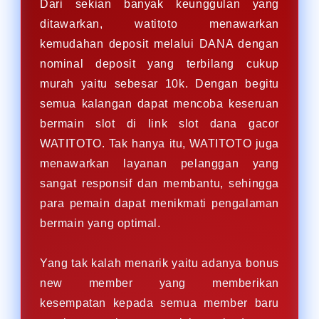
Dari sekian banyak keunggulan yang
ditawarkan, watitoto menawarkan
kemudahan deposit melalui DANA dengan
nominal deposit yang terbilang cukup
murah yaitu sebesar 10k. Dengan begitu
semua kalangan dapat mencoba keseruan
bermain slot di link slot dana gacor
WATITOTO. Tak hanya itu, WATITOTO juga
menawarkan layanan pelanggan yang
sangat responsif dan membantu, sehingga
para pemain dapat menikmati pengalaman
bermain yang optimal.
Yang tak kalah menarik yaitu adanya bonus
new member yang memberikan
kesempatan kepada semua member baru