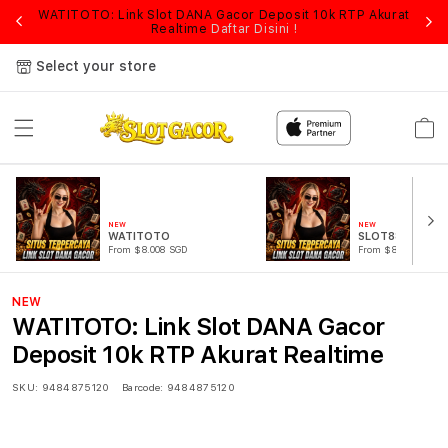
WATITOTO: Link Slot DANA Gacor Deposit 10k RTP Akurat
Fi
Realtime
Daftar Disini !
Select your store
Cart
NEW
NEW
WATITOTO
SLOT88
From $8.008 SGD
From $889.99 SGD
NEW
WATITOTO: Link Slot DANA Gacor
Deposit 10k RTP Akurat Realtime
SKU:
9484875120
Barcode:
9484875120