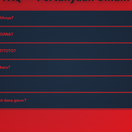
lihnya?
g menyediakan berbagai pilihan permainan slot dari p
 DANA?
ain memilih WATITOTO karena koleksi gamenya lengk
t melalui DANA yang cepat dan mudah digunakan. De
ATITOTO?
secara praktis tanpa proses yang rumit.
e slot, WATITOTO juga menawarkan kemudahan transak
baru?
yang dapat dinikmati oleh pemain baru maupun pemain
mber yang dapat menambah saldo awal bermain sesu
ain baru untuk menikmati permainan lebih lama denga
langgan yang responsif dan siap membantu berbagai
ot dana gacor?
antuan terkait akun sehingga pengalaman bermain menj
ihan link slot dana gacor karena menghadirkan kolek
member baru, serta sistem layanan yang dirancang ag