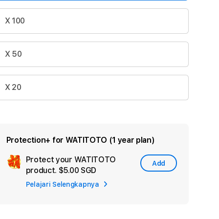
X 100
X 50
X 20
Protection+ for WATITOTO (1 year plan)
Protect your WATITOTO
Add
Add
product.
$5.00 SGD
Apple
Pelajari Selengkapnya
Care