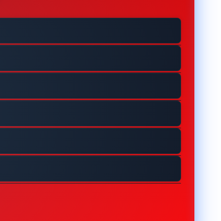
rovider populer dengan informasi RTP yang
ap, sistem transaksi yang praktis, serta
ngan minimal deposit mulai dari 10 ribu
si melalui DANA, layanan pelanggan yang
 lama.
ai ketentuan promo yang berlaku. Bonus
n modal yang lebih ringan.
 kebutuhan pengguna, mulai dari proses
adi lebih nyaman.
si game yang beragam, informasi RTP real
ar pemain dapat menikmati akses permainan