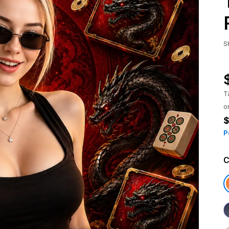
S
T
o
$
P
C