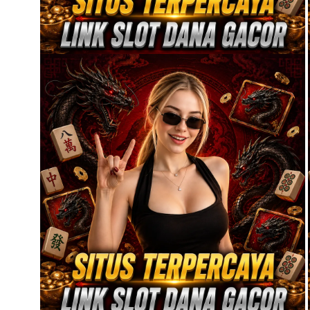
Open
media
4
in
modal