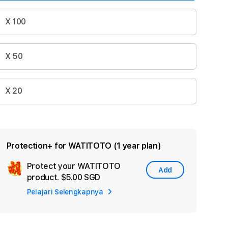
X 100
X 50
X 20
Protection+ for WATITOTO (1 year plan)
Protect your WATITOTO
Add
Add
product.
$5.00 SGD
Apple
Pelajari Selengkapnya
Care