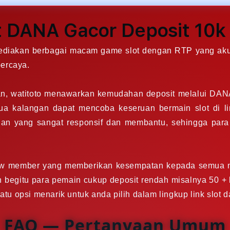
in
modal
t DANA Gacor Deposit 10k 
diakan berbagai macam game slot dengan RTP yang akurat
percaya.
an, watitoto menawarkan kemudahan deposit melalui DANA
ua kalangan dapat mencoba keseruan bermain slot di li
n yang sangat responsif dan membantu, sehingga para
new member yang memberikan kesempatan kepada semua 
begitu para pemain cukup deposit rendah misalnya 50 + 
u opsi menarik untuk anda pilih dalam lingkup link slot d
FAQ — Pertanyaan Umum