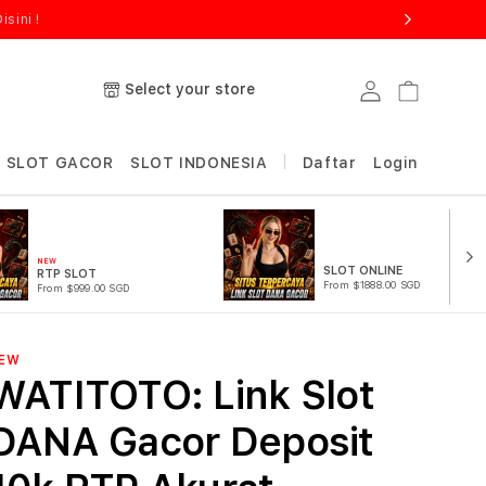
isini !
Select your store
Log in
Cart
S SLOT GACOR
SLOT INDONESIA
Daftar
Login
NEW
SLOT ONLINE
RTP SLOT
From $1888.00 SGD
From $999.00 SGD
EW
WATITOTO: Link Slot
DANA Gacor Deposit