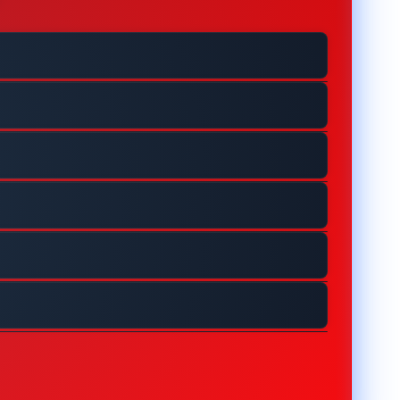
rovider populer dengan informasi RTP yang
ap, sistem transaksi yang praktis, serta
ngan minimal deposit mulai dari 10 ribu
si melalui DANA, layanan pelanggan yang
 lama.
ai ketentuan promo yang berlaku. Bonus
n modal yang lebih ringan.
 kebutuhan pengguna, mulai dari proses
adi lebih nyaman.
si game yang beragam, informasi RTP real
ar pemain dapat menikmati akses permainan