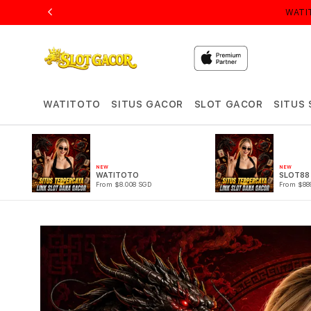
WATIT
WATITOTO
SITUS GACOR
SLOT GACOR
SITUS
NEW
NEW
WATITOTO
SLOT88
From $8.008 SGD
From $88
Skip to
product
information