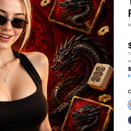
S
T
o
$
P
C