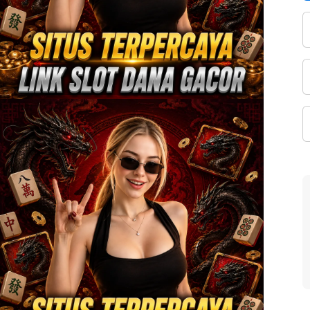
Open
media
3
in
modal