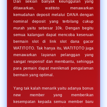
Dari sekian banyak keunggulan yang
ditawarkan, watitoto menawarkan
kemudahan deposit melalui DANA dengan
nominal deposit yang terbilang cukup
murah yaitu sebesar 10k. Dengan begitu
semua kalangan dapat mencoba keseruan
bermain slot di link slot dana gacor
WATITOTO. Tak hanya itu, WATITOTO juga
menawarkan layanan pelanggan yang
sangat responsif dan membantu, sehingga
para pemain dapat menikmati pengalaman
bermain yang optimal.
Yang tak kalah menarik yaitu adanya bonus
new member yang memberikan
kesempatan kepada semua member baru