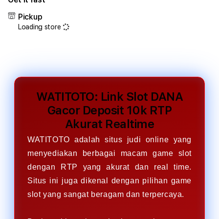
WATITOTO:
WATI
Link
Link
Pickup
Slot
Slot
Loading store
DANA
DAN
Gacor
Gaco
Deposit
Depo
10k
10k
RTP
RTP
Akurat
Akur
Realtime
Real
WATITOTO: Link Slot DANA
Gacor Deposit 10k RTP
Akurat Realtime
WATITOTO adalah situs judi online yang
menyediakan berbagai macam game slot
dengan RTP yang akurat dan real time.
Situs ini juga dikenal dengan pilihan game
slot yang sangat beragam dan terpercaya.