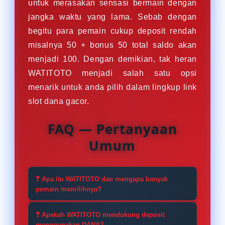
untuk merasakan sensasi bermain dengan
jangka waktu yang lama. Sebab dengan
begitu para pemain cukup deposit rendah
misalnya 50 + bonus 50 total saldo akan
menjadi 100. Dengan demikian, tak heran
WATITOTO menjadi salah satu opsi
menarik untuk anda pilih dalam lingkup link
slot dana gacor.
FAQ — Pertanyaan
Umum
❓ Apa itu WATITOTO dan mengapa banyak
pemain memilihnya?
WATITOTO merupakan situs judi
❓ Apakah WATITOTO mendukung deposit
online yang menyediakan berbagai
menggunakan DANA?