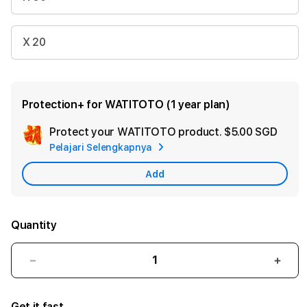
X 20
Protection+ for WATITOTO (1 year plan)
Protect your WATITOTO product.
$5.00 SGD
Add
Pelajari Selengkapnya
Appl
Care
Add
Quantity
Decrease
Incr
quantity
quant
for
for
Get it fast