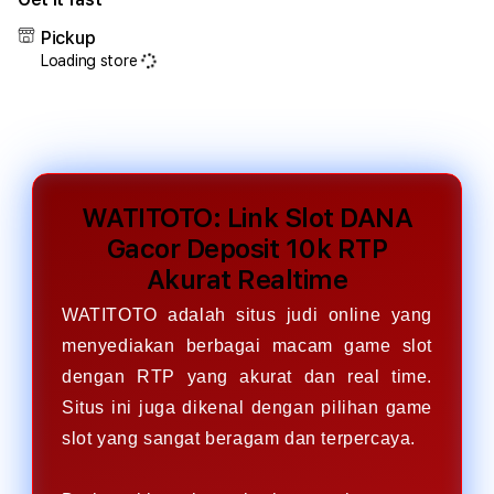
WATITOTO:
WATI
Link
Link
Pickup
Slot
Slot
Loading store
DANA
DAN
Gacor
Gaco
Deposit
Depo
10k
10k
RTP
RTP
Akurat
Akur
Realtime
Real
WATITOTO: Link Slot DANA
Gacor Deposit 10k RTP
Akurat Realtime
WATITOTO adalah situs judi online yang
menyediakan berbagai macam game slot
dengan RTP yang akurat dan real time.
Situs ini juga dikenal dengan pilihan game
slot yang sangat beragam dan terpercaya.