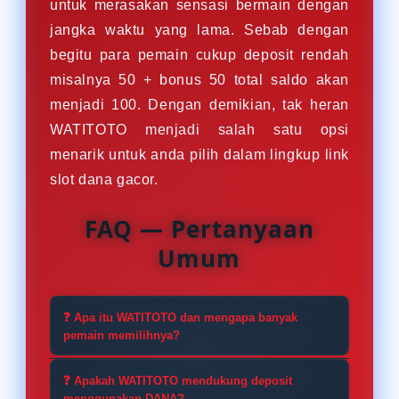
untuk merasakan sensasi bermain dengan
jangka waktu yang lama. Sebab dengan
begitu para pemain cukup deposit rendah
misalnya 50 + bonus 50 total saldo akan
menjadi 100. Dengan demikian, tak heran
WATITOTO menjadi salah satu opsi
menarik untuk anda pilih dalam lingkup link
slot dana gacor.
FAQ — Pertanyaan
Umum
❓ Apa itu WATITOTO dan mengapa banyak
pemain memilihnya?
WATITOTO merupakan situs judi
❓ Apakah WATITOTO mendukung deposit
online yang menyediakan berbagai
menggunakan DANA?