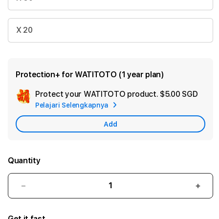
X 20
Protection+ for WATITOTO (1 year plan)
Protect your WATITOTO product.
$5.00 SGD
Add
Pelajari Selengkapnya
Appl
Care
Add
Quantity
Decrease
Incr
quantity
quant
for
for
Get it fast