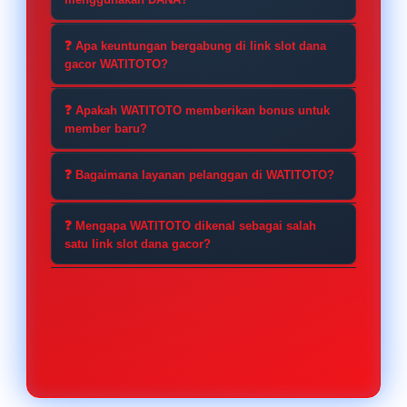
pilihan permainan slot dari provider
Ya. WATITOTO menyediakan metode
populer dengan informasi RTP yang
❓ Apa keuntungan bergabung di link slot dana
deposit melalui DANA yang cepat dan
gacor WATITOTO?
diperbarui secara real time. Banyak
mudah digunakan. Dengan minimal
pemain memilih WATITOTO karena
Selain menyediakan beragam pilihan
deposit mulai dari 10 ribu rupiah,
❓ Apakah WATITOTO memberikan bonus untuk
koleksi gamenya lengkap, sistem
game slot, WATITOTO juga
member baru?
pemain dapat melakukan transaksi
transaksi yang praktis, serta layanan
menawarkan kemudahan transaksi
secara praktis tanpa proses yang
Ya. WATITOTO menyediakan bonus
yang dinilai terpercaya.
melalui DANA, layanan pelanggan
❓ Bagaimana layanan pelanggan di WATITOTO?
rumit.
new member yang dapat menambah
yang responsif, serta berbagai
saldo awal bermain sesuai ketentuan
WATITOTO didukung oleh tim
promo menarik yang dapat dinikmati
❓ Mengapa WATITOTO dikenal sebagai salah
promo yang berlaku. Bonus tersebut
layanan pelanggan yang responsif
satu link slot dana gacor?
oleh pemain baru maupun pemain
memberikan kesempatan bagi
dan siap membantu berbagai
lama.
WATITOTO dikenal sebagai salah satu
pemain baru untuk menikmati
kebutuhan pengguna, mulai dari
pilihan link slot dana gacor karena
permainan lebih lama dengan modal
proses pendaftaran, transaksi
menghadirkan koleksi game yang
yang lebih ringan.
deposit, hingga bantuan terkait akun
beragam, informasi RTP real time,
sehingga pengalaman bermain
deposit DANA mulai 10 ribu, bonus
menjadi lebih nyaman.