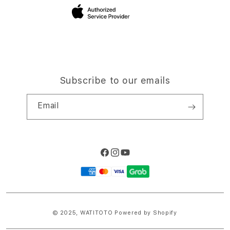
Site Terms of Use
Subscribe to our emails
Email
Facebook
Instagram
YouTube
Payment
methods
© 2025,
WATITOTO
Powered by Shopify