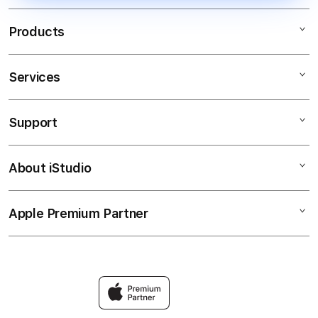
member baru, serta sistem layanan
yang dirancang agar pemain dapat
Products
menikmati akses permainan dengan
lebih mudah dan nyaman.
Services
SLOT RESMI INDONESIA
SLOT MAXWIN
Support
AppleCare+
slot88 resmi
Corporate
SLOT ONLINE
About iStudio
My Account
SLOT GACOR
SLOT88
Collection & Delivery
Elush Service Provider
SLOT GACOR
Apple Premium Partner
About Us
Returns & Exchanges
Financing Options
slot88 resmi
Find an iStudio near you
Contact Us
Trade-in
LINK RESMI
Why Shop at iStudio
FAQ
Traveller’s Reservation
Elush Corporate Website
Privacy Policy