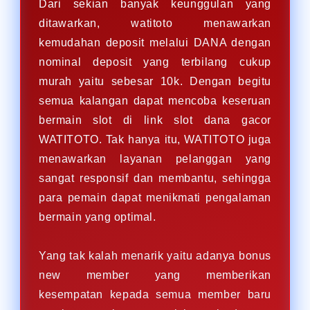
Dari sekian banyak keunggulan yang
ditawarkan, watitoto menawarkan
kemudahan deposit melalui DANA dengan
nominal deposit yang terbilang cukup
murah yaitu sebesar 10k. Dengan begitu
semua kalangan dapat mencoba keseruan
bermain slot di link slot dana gacor
WATITOTO. Tak hanya itu, WATITOTO juga
menawarkan layanan pelanggan yang
sangat responsif dan membantu, sehingga
para pemain dapat menikmati pengalaman
bermain yang optimal.
Yang tak kalah menarik yaitu adanya bonus
new member yang memberikan
kesempatan kepada semua member baru