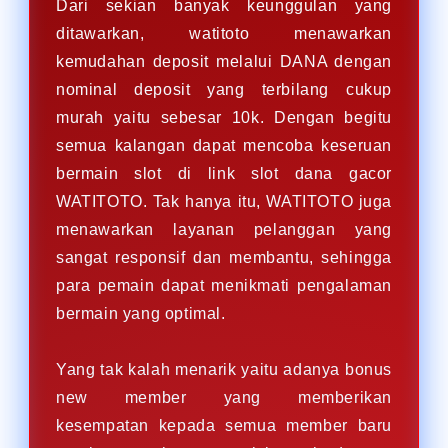
Dari sekian banyak keunggulan yang
ditawarkan, watitoto menawarkan
kemudahan deposit melalui DANA dengan
nominal deposit yang terbilang cukup
murah yaitu sebesar 10k. Dengan begitu
semua kalangan dapat mencoba keseruan
bermain slot di link slot dana gacor
WATITOTO. Tak hanya itu, WATITOTO juga
menawarkan layanan pelanggan yang
sangat responsif dan membantu, sehingga
para pemain dapat menikmati pengalaman
bermain yang optimal.
Yang tak kalah menarik yaitu adanya bonus
new member yang memberikan
kesempatan kepada semua member baru