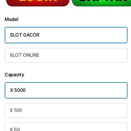
Model
SLOT GACOR
SLOT ONLINE
Capacity
X 5000
X 100
X 50