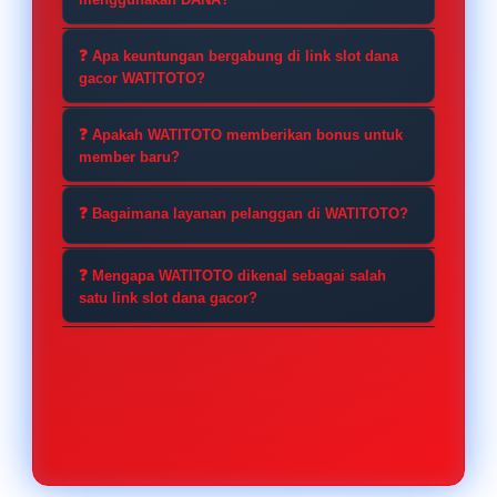
pilihan permainan slot dari provider
Ya. WATITOTO menyediakan metode
populer dengan informasi RTP yang
❓ Apa keuntungan bergabung di link slot dana
deposit melalui DANA yang cepat dan
gacor WATITOTO?
diperbarui secara real time. Banyak
mudah digunakan. Dengan minimal
pemain memilih WATITOTO karena
Selain menyediakan beragam pilihan
deposit mulai dari 10 ribu rupiah,
❓ Apakah WATITOTO memberikan bonus untuk
koleksi gamenya lengkap, sistem
game slot, WATITOTO juga
member baru?
pemain dapat melakukan transaksi
transaksi yang praktis, serta layanan
menawarkan kemudahan transaksi
secara praktis tanpa proses yang
Ya. WATITOTO menyediakan bonus
yang dinilai terpercaya.
melalui DANA, layanan pelanggan
❓ Bagaimana layanan pelanggan di WATITOTO?
rumit.
new member yang dapat menambah
yang responsif, serta berbagai
saldo awal bermain sesuai ketentuan
WATITOTO didukung oleh tim
promo menarik yang dapat dinikmati
❓ Mengapa WATITOTO dikenal sebagai salah
promo yang berlaku. Bonus tersebut
layanan pelanggan yang responsif
satu link slot dana gacor?
oleh pemain baru maupun pemain
memberikan kesempatan bagi
dan siap membantu berbagai
lama.
WATITOTO dikenal sebagai salah satu
pemain baru untuk menikmati
kebutuhan pengguna, mulai dari
pilihan link slot dana gacor karena
permainan lebih lama dengan modal
proses pendaftaran, transaksi
menghadirkan koleksi game yang
yang lebih ringan.
deposit, hingga bantuan terkait akun
beragam, informasi RTP real time,
sehingga pengalaman bermain
deposit DANA mulai 10 ribu, bonus
menjadi lebih nyaman.