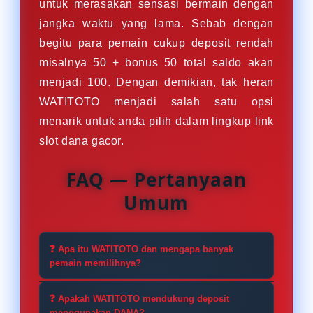
untuk merasakan sensasi bermain dengan
jangka waktu yang lama. Sebab dengan
begitu para pemain cukup deposit rendah
misalnya 50 + bonus 50 total saldo akan
menjadi 100. Dengan demikian, tak heran
WATITOTO menjadi salah satu opsi
menarik untuk anda pilih dalam lingkup link
slot dana gacor.
FAQ — Pertanyaan
Umum
❓ Apa itu WATITOTO dan mengapa banyak
pemain memilihnya?
WATITOTO merupakan situs judi
❓ Apakah WATITOTO mendukung deposit
online yang menyediakan berbagai
menggunakan DANA?