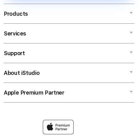
member baru, serta sistem layanan
yang dirancang agar pemain dapat
Products
menikmati akses permainan dengan
lebih mudah dan nyaman.
Services
SLOT RESMI INDONESIA
SLOT MAXWIN
Support
AppleCare+
slot88 resmi
Corporate
SLOT ONLINE
About iStudio
My Account
SLOT GACOR
SLOT88
Collection & Delivery
Elush Service Provider
SLOT GACOR
Apple Premium Partner
About Us
Returns & Exchanges
Financing Options
slot88 resmi
Find an iStudio near you
Contact Us
Trade-in
LINK RESMI
Why Shop at iStudio
FAQ
Traveller’s Reservation
Elush Corporate Website
Privacy Policy