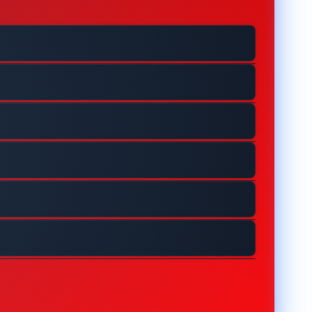
rovider populer dengan informasi RTP yang
ap, sistem transaksi yang praktis, serta
ngan minimal deposit mulai dari 10 ribu
si melalui DANA, layanan pelanggan yang
 lama.
ai ketentuan promo yang berlaku. Bonus
n modal yang lebih ringan.
 kebutuhan pengguna, mulai dari proses
adi lebih nyaman.
si game yang beragam, informasi RTP real
ar pemain dapat menikmati akses permainan