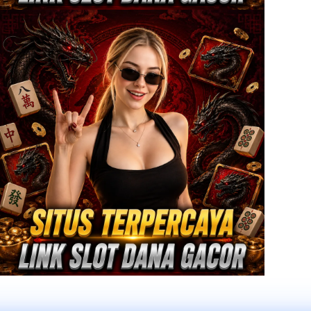
Open
media
7
in
modal
Open
media
9