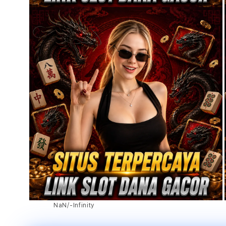
Open
media
6
in
modal
Open
of
NaN
/
-Infinity
media
8