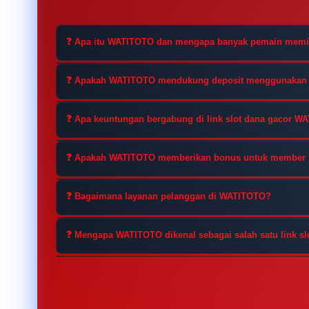
❓ Apa itu WATITOTO dan mengapa banyak pemain memi
WATITOTO merupakan situs judi online yan
❓ Apakah WATITOTO mendukung deposit menggunakan
diperbarui secara real time. Banyak pem
layanan yang dinilai terpercaya.
Ya. WATITOTO menyediakan metode deposi
❓ Apa keuntungan bergabung di link slot dana gacor W
rupiah, pemain dapat melakukan transaksi 
Selain menyediakan beragam pilihan gam
❓ Apakah WATITOTO memberikan bonus untuk member 
responsif, serta berbagai promo menarik 
Ya. WATITOTO menyediakan bonus new me
❓ Bagaimana layanan pelanggan di WATITOTO?
tersebut memberikan kesempatan bagi pem
WATITOTO didukung oleh tim layanan pe
❓ Mengapa WATITOTO dikenal sebagai salah satu link sl
pendaftaran, transaksi deposit, hingga b
WATITOTO dikenal sebagai salah satu pil
time, deposit DANA mulai 10 ribu, bonus 
dengan lebih mudah dan nyaman.