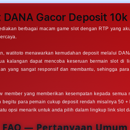
in
modal
t DANA Gacor Deposit 10k 
diakan berbagai macam game slot dengan RTP yang akurat
percaya.
an, watitoto menawarkan kemudahan deposit melalui DANA
ua kalangan dapat mencoba keseruan bermain slot di li
n yang sangat responsif dan membantu, sehingga para
new member yang memberikan kesempatan kepada semua 
begitu para pemain cukup deposit rendah misalnya 50 + 
u opsi menarik untuk anda pilih dalam lingkup link slot d
FAQ — Pertanyaan Umum