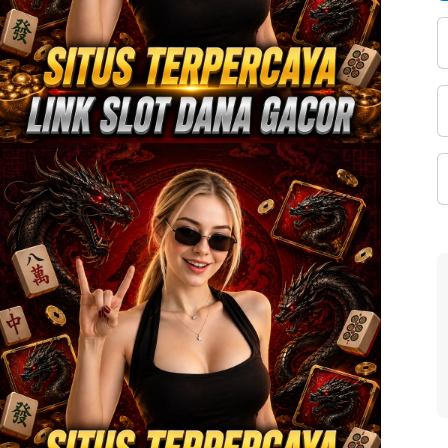
Open
media
3
in
modal