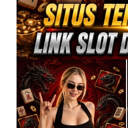
Open
media
1
in
modal