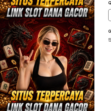
Q
Open
media
5
G
in
modal