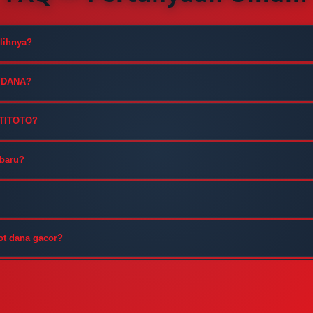
lihnya?
g menyediakan berbagai pilihan permainan slot dari p
 DANA?
ain memilih WATITOTO karena koleksi gamenya lengk
t melalui DANA yang cepat dan mudah digunakan. De
ATITOTO?
secara praktis tanpa proses yang rumit.
e slot, WATITOTO juga menawarkan kemudahan transak
baru?
yang dapat dinikmati oleh pemain baru maupun pemain
mber yang dapat menambah saldo awal bermain sesu
ain baru untuk menikmati permainan lebih lama denga
langgan yang responsif dan siap membantu berbagai
ot dana gacor?
antuan terkait akun sehingga pengalaman bermain menj
ihan link slot dana gacor karena menghadirkan kolek
member baru, serta sistem layanan yang dirancang ag