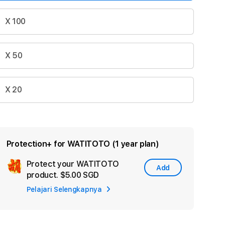
X 100
X 50
X 20
Protection+ for WATITOTO (1 year plan)
Protect your WATITOTO
Add
Add
product.
$5.00 SGD
Apple
Pelajari Selengkapnya
Care