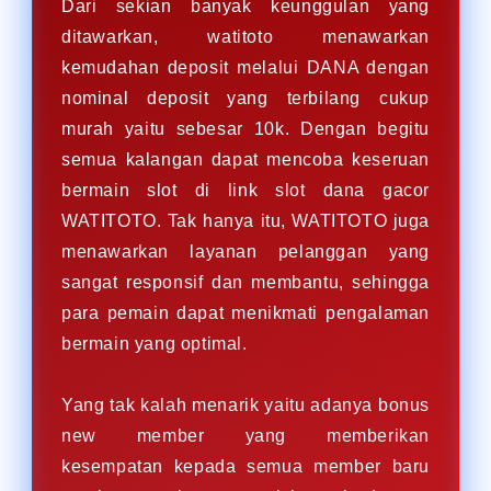
Dari sekian banyak keunggulan yang
ditawarkan, watitoto menawarkan
kemudahan deposit melalui DANA dengan
nominal deposit yang terbilang cukup
murah yaitu sebesar 10k. Dengan begitu
semua kalangan dapat mencoba keseruan
bermain slot di link slot dana gacor
WATITOTO. Tak hanya itu, WATITOTO juga
menawarkan layanan pelanggan yang
sangat responsif dan membantu, sehingga
para pemain dapat menikmati pengalaman
bermain yang optimal.
Yang tak kalah menarik yaitu adanya bonus
new member yang memberikan
kesempatan kepada semua member baru