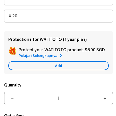
X 20
Protection+ for WATITOTO (1 year plan)
Protect your WATITOTO product.
$5.00 SGD
Add
Pelajari Selengkapnya
Appl
Care
Add
Quantity
Decrease
Incr
quantity
quant
for
for
Get it fast