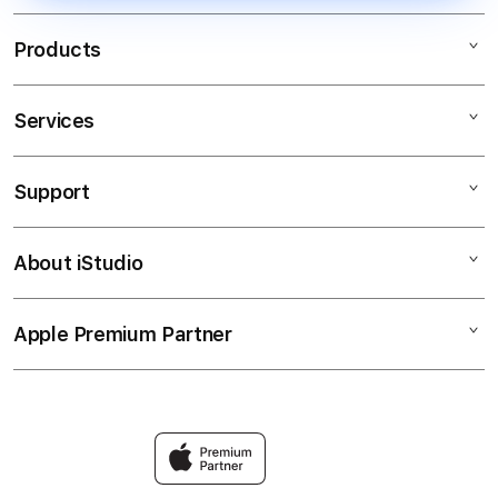
member baru, serta sistem layanan
yang dirancang agar pemain dapat
Products
menikmati akses permainan dengan
lebih mudah dan nyaman.
Services
SLOT RESMI INDONESIA
SLOT MAXWIN
Support
AppleCare+
slot88 resmi
Corporate
SLOT ONLINE
About iStudio
My Account
SLOT GACOR
SLOT88
Collection & Delivery
Elush Service Provider
SLOT GACOR
Apple Premium Partner
About Us
Returns & Exchanges
Financing Options
slot88 resmi
Find an iStudio near you
Contact Us
Trade-in
LINK RESMI
Why Shop at iStudio
FAQ
Traveller’s Reservation
Elush Corporate Website
Privacy Policy