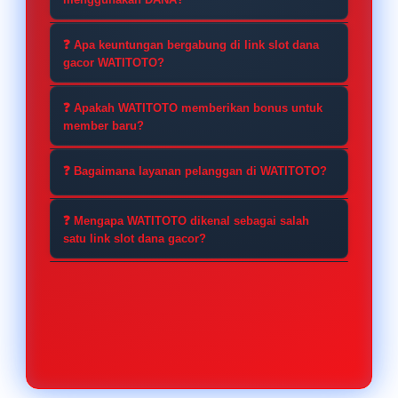
pilihan permainan slot dari provider
Ya. WATITOTO menyediakan metode
populer dengan informasi RTP yang
❓ Apa keuntungan bergabung di link slot dana
deposit melalui DANA yang cepat dan
gacor WATITOTO?
diperbarui secara real time. Banyak
mudah digunakan. Dengan minimal
pemain memilih WATITOTO karena
Selain menyediakan beragam pilihan
deposit mulai dari 10 ribu rupiah,
❓ Apakah WATITOTO memberikan bonus untuk
koleksi gamenya lengkap, sistem
game slot, WATITOTO juga
member baru?
pemain dapat melakukan transaksi
transaksi yang praktis, serta layanan
menawarkan kemudahan transaksi
secara praktis tanpa proses yang
Ya. WATITOTO menyediakan bonus
yang dinilai terpercaya.
melalui DANA, layanan pelanggan
❓ Bagaimana layanan pelanggan di WATITOTO?
rumit.
new member yang dapat menambah
yang responsif, serta berbagai
saldo awal bermain sesuai ketentuan
WATITOTO didukung oleh tim
promo menarik yang dapat dinikmati
❓ Mengapa WATITOTO dikenal sebagai salah
promo yang berlaku. Bonus tersebut
layanan pelanggan yang responsif
satu link slot dana gacor?
oleh pemain baru maupun pemain
memberikan kesempatan bagi
dan siap membantu berbagai
lama.
WATITOTO dikenal sebagai salah satu
pemain baru untuk menikmati
kebutuhan pengguna, mulai dari
pilihan link slot dana gacor karena
permainan lebih lama dengan modal
proses pendaftaran, transaksi
menghadirkan koleksi game yang
yang lebih ringan.
deposit, hingga bantuan terkait akun
beragam, informasi RTP real time,
sehingga pengalaman bermain
deposit DANA mulai 10 ribu, bonus
menjadi lebih nyaman.