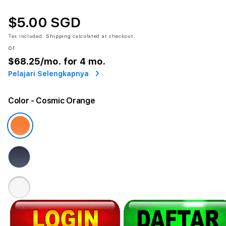
$5.00 SGD
Tax included.
Shipping
calculated at checkout.
or
$68.25
/mo. for 4 mo.
Pelajari Selengkapnya
Color
- Cosmic Orange