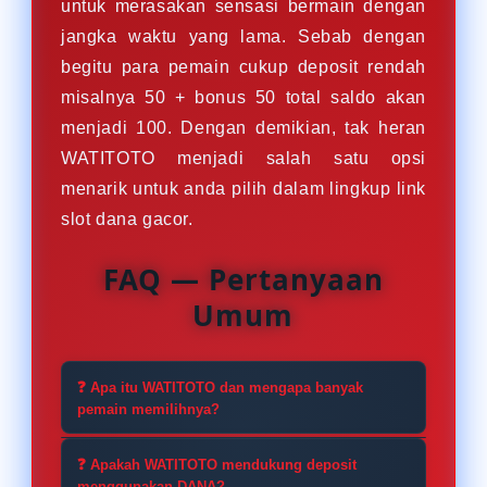
untuk merasakan sensasi bermain dengan
jangka waktu yang lama. Sebab dengan
begitu para pemain cukup deposit rendah
misalnya 50 + bonus 50 total saldo akan
menjadi 100. Dengan demikian, tak heran
WATITOTO menjadi salah satu opsi
menarik untuk anda pilih dalam lingkup link
slot dana gacor.
FAQ — Pertanyaan
Umum
❓ Apa itu WATITOTO dan mengapa banyak
pemain memilihnya?
WATITOTO merupakan situs judi
❓ Apakah WATITOTO mendukung deposit
online yang menyediakan berbagai
menggunakan DANA?