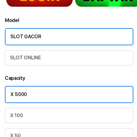
Model
SLOT GACOR
SLOT ONLINE
Capacity
X 5000
X 100
X 50