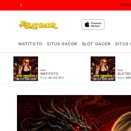
WATIT
WATITOTO
SITUS GACOR
SLOT GACOR
SITUS
NEW
NEW
WATITOTO
SLOT88
From $8.008 SGD
From $88
Skip to
product
information