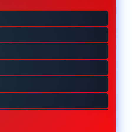
rovider populer dengan informasi RTP yang
ap, sistem transaksi yang praktis, serta
ngan minimal deposit mulai dari 10 ribu
si melalui DANA, layanan pelanggan yang
 lama.
ai ketentuan promo yang berlaku. Bonus
n modal yang lebih ringan.
 kebutuhan pengguna, mulai dari proses
adi lebih nyaman.
si game yang beragam, informasi RTP real
ar pemain dapat menikmati akses permainan