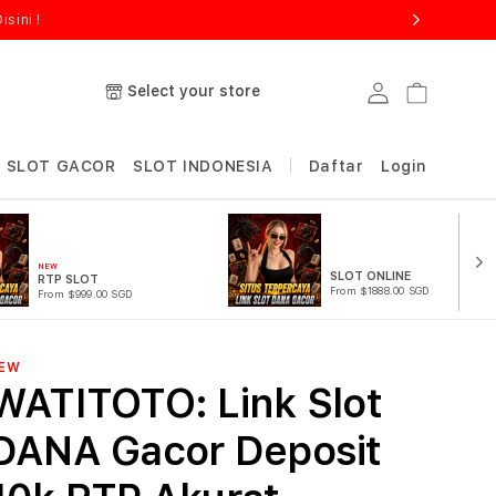
isini !
Select your store
Log in
Cart
S SLOT GACOR
SLOT INDONESIA
Daftar
Login
NEW
SLOT ONLINE
RTP SLOT
From $1888.00 SGD
From $999.00 SGD
EW
WATITOTO: Link Slot
DANA Gacor Deposit