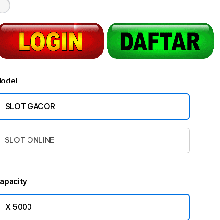
odel
SLOT GACOR
SLOT ONLINE
apacity
X 5000