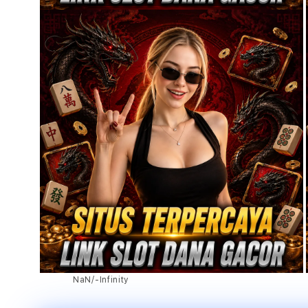
Open
media
6
in
modal
Open
of
NaN
/
-Infinity
media
8