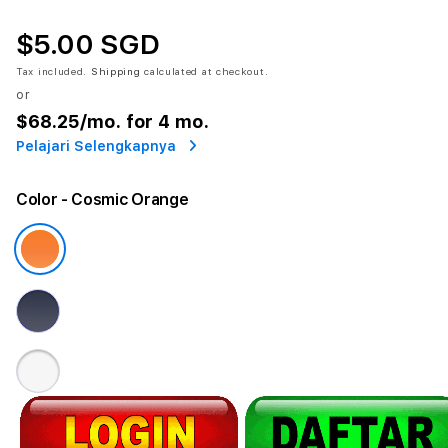
$5.00 SGD
Tax included.
Shipping
calculated at checkout.
or
$68.25
/mo. for 4 mo.
Pelajari Selengkapnya
Color
- Cosmic Orange