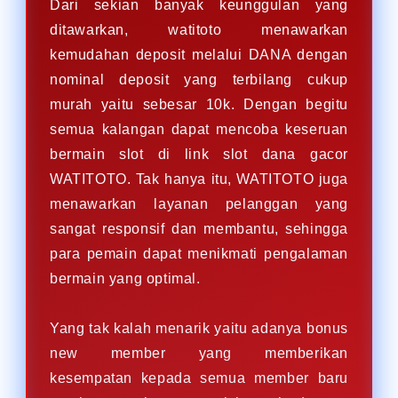
Dari sekian banyak keunggulan yang
ditawarkan, watitoto menawarkan
kemudahan deposit melalui DANA dengan
nominal deposit yang terbilang cukup
murah yaitu sebesar 10k. Dengan begitu
semua kalangan dapat mencoba keseruan
bermain slot di link slot dana gacor
WATITOTO. Tak hanya itu, WATITOTO juga
menawarkan layanan pelanggan yang
sangat responsif dan membantu, sehingga
para pemain dapat menikmati pengalaman
bermain yang optimal.
Yang tak kalah menarik yaitu adanya bonus
new member yang memberikan
kesempatan kepada semua member baru