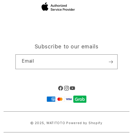
Site Terms of Use
Subscribe to our emails
Email
Facebook
Instagram
YouTube
Payment
methods
© 2025,
WATITOTO
Powered by Shopify