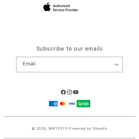
Site Terms of Use
Subscribe to our emails
Email
Facebook
Instagram
YouTube
Payment
methods
© 2025,
WATITOTO
Powered by Shopify