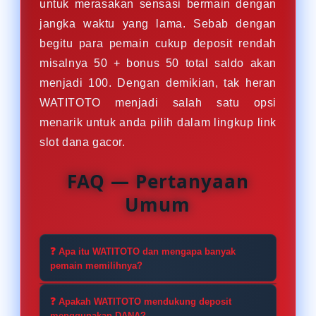
untuk merasakan sensasi bermain dengan
jangka waktu yang lama. Sebab dengan
begitu para pemain cukup deposit rendah
misalnya 50 + bonus 50 total saldo akan
menjadi 100. Dengan demikian, tak heran
WATITOTO menjadi salah satu opsi
menarik untuk anda pilih dalam lingkup link
slot dana gacor.
FAQ — Pertanyaan
Umum
❓ Apa itu WATITOTO dan mengapa banyak
pemain memilihnya?
WATITOTO merupakan situs judi
❓ Apakah WATITOTO mendukung deposit
online yang menyediakan berbagai
menggunakan DANA?