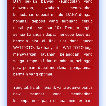
Dari sekian banyak keunggulan yang
ditawarkan, watitoto menawarkan
kemudahan deposit melalui DANA dengan
nominal deposit yang terbilang cukup
murah yaitu sebesar 10k. Dengan begitu
semua kalangan dapat mencoba keseruan
bermain slot di link slot dana gacor
WATITOTO. Tak hanya itu, WATITOTO juga
menawarkan layanan pelanggan yang
sangat responsif dan membantu, sehingga
para pemain dapat menikmati pengalaman
bermain yang optimal.
Yang tak kalah menarik yaitu adanya bonus
new member yang memberikan
kesempatan kepada semua member baru