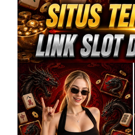
Open
media
1
in
modal