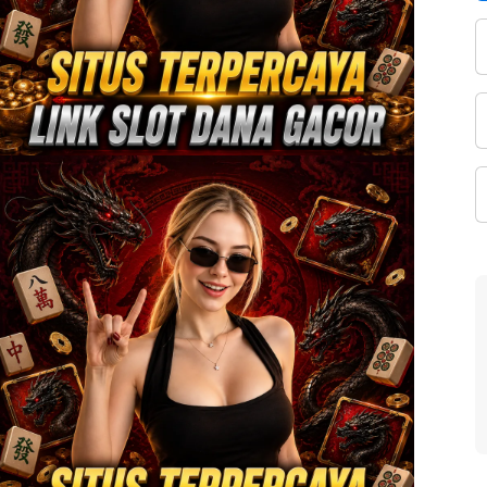
Open
media
3
in
modal