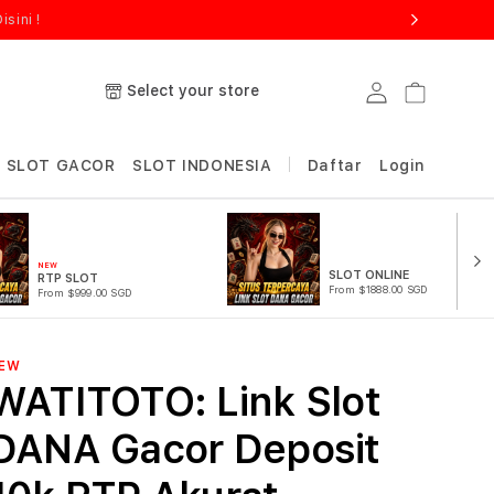
isini !
Select your store
Log in
Cart
S SLOT GACOR
SLOT INDONESIA
Daftar
Login
NEW
SLOT ONLINE
RTP SLOT
From $1888.00 SGD
From $999.00 SGD
EW
WATITOTO: Link Slot
DANA Gacor Deposit