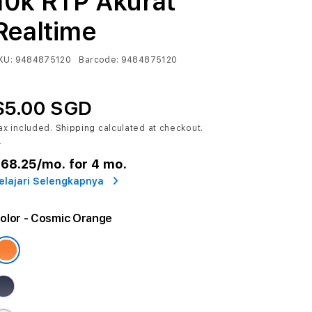
10k RTP Akurat
Realtime
KU:
9484875120
Barcode:
9484875120
$5.00 SGD
ax included.
Shipping
calculated at checkout.
r
68.25
/mo. for 4 mo.
elajari Selengkapnya
olor
- Cosmic Orange