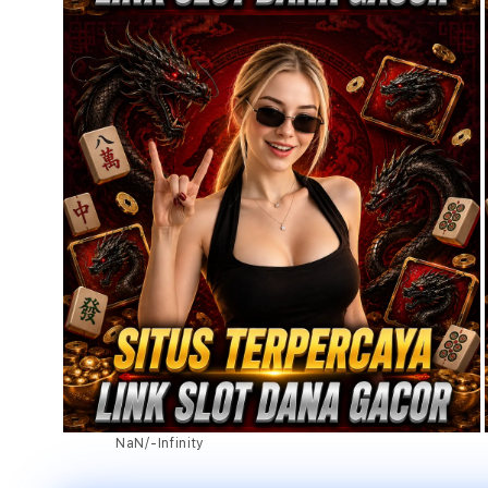
Open
media
6
in
modal
Open
of
NaN
/
-Infinity
media
8