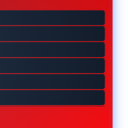
rovider populer dengan informasi RTP yang
ap, sistem transaksi yang praktis, serta
ngan minimal deposit mulai dari 10 ribu
si melalui DANA, layanan pelanggan yang
 lama.
ai ketentuan promo yang berlaku. Bonus
n modal yang lebih ringan.
 kebutuhan pengguna, mulai dari proses
adi lebih nyaman.
si game yang beragam, informasi RTP real
ar pemain dapat menikmati akses permainan