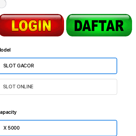
odel
SLOT GACOR
SLOT ONLINE
apacity
X 5000