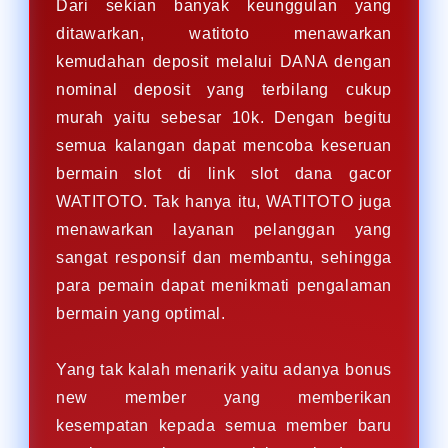
Dari sekian banyak keunggulan yang
ditawarkan, watitoto menawarkan
kemudahan deposit melalui DANA dengan
nominal deposit yang terbilang cukup
murah yaitu sebesar 10k. Dengan begitu
semua kalangan dapat mencoba keseruan
bermain slot di link slot dana gacor
WATITOTO. Tak hanya itu, WATITOTO juga
menawarkan layanan pelanggan yang
sangat responsif dan membantu, sehingga
para pemain dapat menikmati pengalaman
bermain yang optimal.
Yang tak kalah menarik yaitu adanya bonus
new member yang memberikan
kesempatan kepada semua member baru