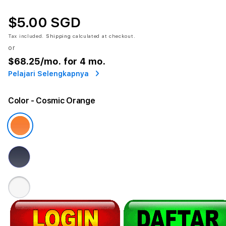
$5.00 SGD
Tax included.
Shipping
calculated at checkout.
or
$68.25
/mo. for 4 mo.
Pelajari Selengkapnya
Color
- Cosmic Orange