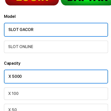
Model
SLOT GACOR
SLOT ONLINE
Capacity
X 5000
X 100
X 50