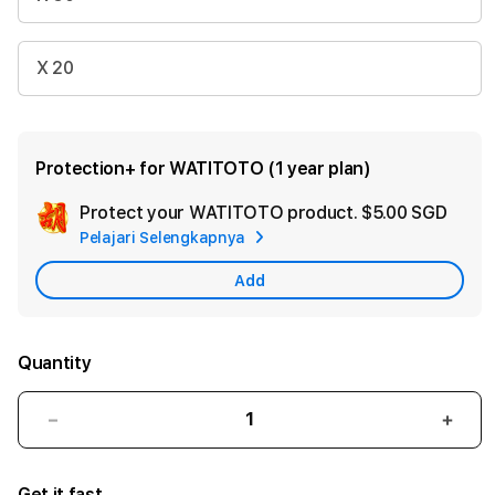
X 20
Protection+ for WATITOTO (1 year plan)
Protect your WATITOTO product.
$5.00 SGD
Add
Pelajari Selengkapnya
Appl
Care
Add
Quantity
Decrease
Incr
quantity
quant
for
for
Get it fast