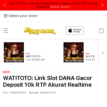
WATITOTO: Link Slot DANA Gacor Deposit 10k RTP Akurat
Fi
Realtime
Daftar Disini !
Select your store
Cart
NEW
NEW
WATITOTO
SLOT88
From $8.008 SGD
From $889.99 SGD
NEW
WATITOTO: Link Slot DANA Gacor
Deposit 10k RTP Akurat Realtime
SKU:
9484875120
Barcode:
9484875120