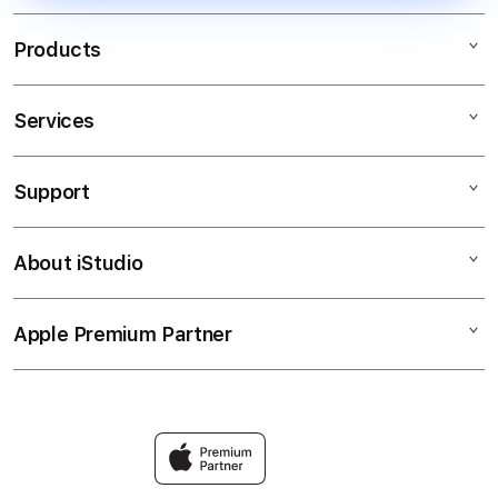
member baru, serta sistem layanan
yang dirancang agar pemain dapat
Products
menikmati akses permainan dengan
lebih mudah dan nyaman.
Services
SLOT RESMI INDONESIA
SLOT MAXWIN
Support
AppleCare+
slot88 resmi
Corporate
SLOT ONLINE
About iStudio
My Account
SLOT GACOR
SLOT88
Collection & Delivery
Elush Service Provider
SLOT GACOR
Apple Premium Partner
About Us
Returns & Exchanges
Financing Options
slot88 resmi
Find an iStudio near you
Contact Us
Trade-in
LINK RESMI
Why Shop at iStudio
FAQ
Traveller’s Reservation
Elush Corporate Website
Privacy Policy