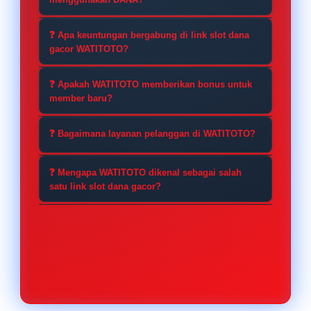
pilihan permainan slot dari provider
Ya. WATITOTO menyediakan metode
populer dengan informasi RTP yang
❓ Apa keuntungan bergabung di link slot dana
deposit melalui DANA yang cepat dan
gacor WATITOTO?
diperbarui secara real time. Banyak
mudah digunakan. Dengan minimal
pemain memilih WATITOTO karena
Selain menyediakan beragam pilihan
deposit mulai dari 10 ribu rupiah,
❓ Apakah WATITOTO memberikan bonus untuk
koleksi gamenya lengkap, sistem
game slot, WATITOTO juga
member baru?
pemain dapat melakukan transaksi
transaksi yang praktis, serta layanan
menawarkan kemudahan transaksi
secara praktis tanpa proses yang
Ya. WATITOTO menyediakan bonus
yang dinilai terpercaya.
melalui DANA, layanan pelanggan
❓ Bagaimana layanan pelanggan di WATITOTO?
rumit.
new member yang dapat menambah
yang responsif, serta berbagai
saldo awal bermain sesuai ketentuan
WATITOTO didukung oleh tim
promo menarik yang dapat dinikmati
❓ Mengapa WATITOTO dikenal sebagai salah
promo yang berlaku. Bonus tersebut
layanan pelanggan yang responsif
satu link slot dana gacor?
oleh pemain baru maupun pemain
memberikan kesempatan bagi
dan siap membantu berbagai
lama.
WATITOTO dikenal sebagai salah satu
pemain baru untuk menikmati
kebutuhan pengguna, mulai dari
pilihan link slot dana gacor karena
permainan lebih lama dengan modal
proses pendaftaran, transaksi
menghadirkan koleksi game yang
yang lebih ringan.
deposit, hingga bantuan terkait akun
beragam, informasi RTP real time,
sehingga pengalaman bermain
deposit DANA mulai 10 ribu, bonus
menjadi lebih nyaman.