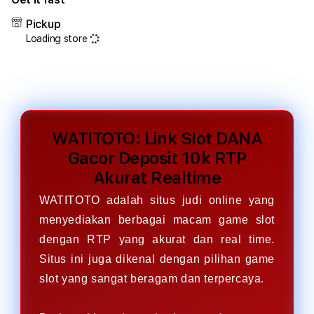
WATITOTO:
WATI
Link
Link
Pickup
Slot
Slot
Loading store
DANA
DAN
Gacor
Gaco
Deposit
Depo
10k
10k
RTP
RTP
Akurat
Akur
Realtime
Real
WATITOTO: Link Slot DANA
Gacor Deposit 10k RTP
Akurat Realtime
WATITOTO adalah situs judi online yang
menyediakan berbagai macam game slot
dengan RTP yang akurat dan real time.
Situs ini juga dikenal dengan pilihan game
slot yang sangat beragam dan terpercaya.