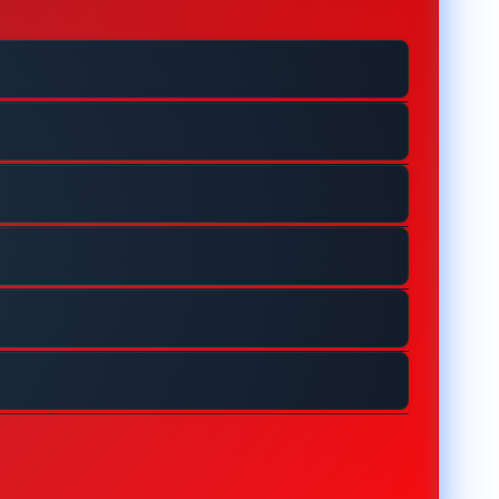
rovider populer dengan informasi RTP yang
ap, sistem transaksi yang praktis, serta
ngan minimal deposit mulai dari 10 ribu
si melalui DANA, layanan pelanggan yang
 lama.
ai ketentuan promo yang berlaku. Bonus
n modal yang lebih ringan.
 kebutuhan pengguna, mulai dari proses
adi lebih nyaman.
si game yang beragam, informasi RTP real
ar pemain dapat menikmati akses permainan