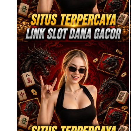
Open
media
2
in
modal