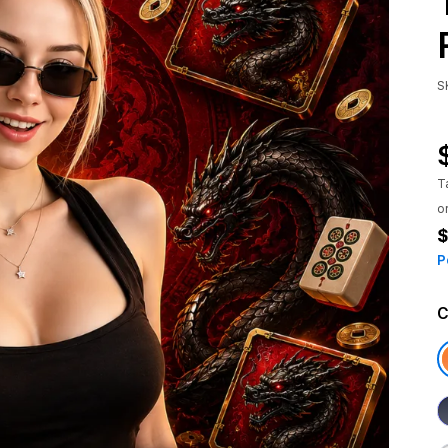
S
T
o
$
P
C