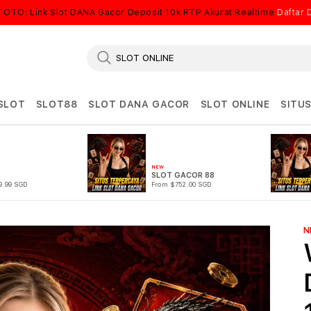
OTO: Link Slot DANA Gacor Deposit 10k RTP Akurat Realtime
Daftar D
 SLOT
SLOT88
SLOT DANA GACOR
SLOT ONLINE
SITU
NEW
SLOT GACOR 88
9.99 SGD
From $752.00 SGD
N