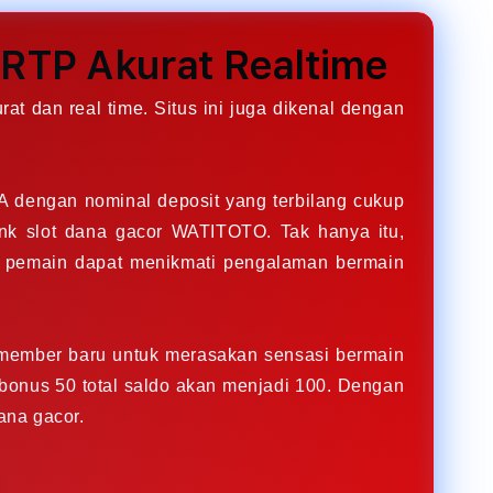
RTP Akurat Realtime
 dan real time. Situs ini juga dikenal dengan
 dengan nominal deposit yang terbilang cukup
nk slot dana gacor WATITOTO. Tak hanya itu,
 pemain dapat menikmati pengalaman bermain
member baru untuk merasakan sensasi bermain
bonus 50 total saldo akan menjadi 100. Dengan
ana gacor.