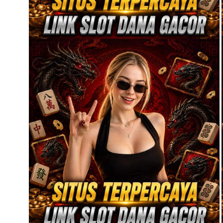
Open
media
4
in
modal