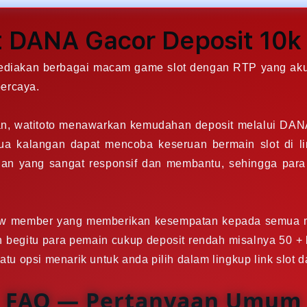
in
modal
t DANA Gacor Deposit 10k 
diakan berbagai macam game slot dengan RTP yang akurat
percaya.
an, watitoto menawarkan kemudahan deposit melalui DANA
ua kalangan dapat mencoba keseruan bermain slot di li
n yang sangat responsif dan membantu, sehingga para
new member yang memberikan kesempatan kepada semua 
begitu para pemain cukup deposit rendah misalnya 50 + 
u opsi menarik untuk anda pilih dalam lingkup link slot d
FAQ — Pertanyaan Umum