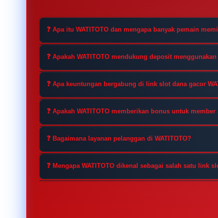
❓ Apa itu WATITOTO dan mengapa banyak pemain memi
WATITOTO merupakan situs judi online yan
❓ Apakah WATITOTO mendukung deposit menggunakan
diperbarui secara real time. Banyak pem
layanan yang dinilai terpercaya.
Ya. WATITOTO menyediakan metode deposi
❓ Apa keuntungan bergabung di link slot dana gacor W
rupiah, pemain dapat melakukan transaksi 
Selain menyediakan beragam pilihan gam
❓ Apakah WATITOTO memberikan bonus untuk member 
responsif, serta berbagai promo menarik 
Ya. WATITOTO menyediakan bonus new me
❓ Bagaimana layanan pelanggan di WATITOTO?
tersebut memberikan kesempatan bagi pem
WATITOTO didukung oleh tim layanan pe
❓ Mengapa WATITOTO dikenal sebagai salah satu link sl
pendaftaran, transaksi deposit, hingga b
WATITOTO dikenal sebagai salah satu pil
time, deposit DANA mulai 10 ribu, bonus 
dengan lebih mudah dan nyaman.