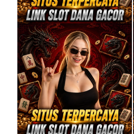
Open
media
4
in
modal