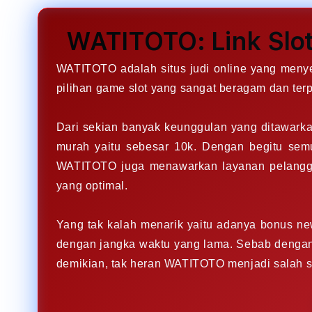
in
modal
WATITOTO: Link Slo
WATITOTO adalah situs judi online yang menye
pilihan game slot yang sangat beragam dan ter
Dari sekian banyak keunggulan yang ditawark
murah yaitu sebesar 10k. Dengan begitu sem
WATITOTO juga menawarkan layanan pelangga
yang optimal.
Yang tak kalah menarik yaitu adanya bonus 
dengan jangka waktu yang lama. Sebab dengan 
demikian, tak heran WATITOTO menjadi salah sat