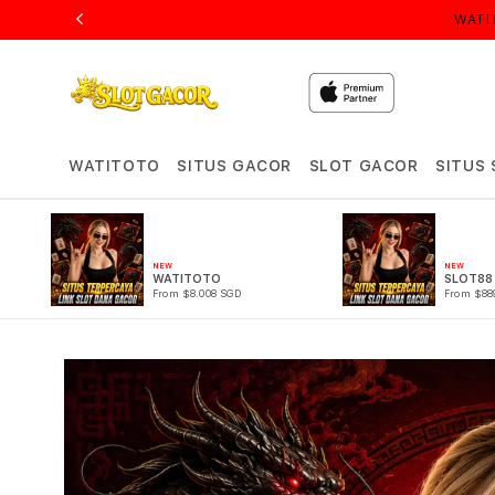
WATIT
WATITOTO
SITUS GACOR
SLOT GACOR
SITUS
NEW
NEW
WATITOTO
SLOT88
From $8.008 SGD
From $88
Skip to
product
information