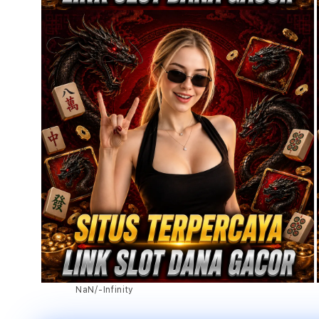
Open
media
6
in
modal
Open
of
NaN
/
-Infinity
media
8