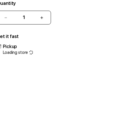
uantity
Decrease
Increase
quantity
quantity
for
for
et it fast
WATITOTO:
WATITOTO:
Link
Link
Pickup
Slot
Slot
Loading store
DANA
DANA
Gacor
Gacor
Deposit
Deposit
10k
10k
RTP
RTP
Akurat
Akurat
Realtime
Realtime