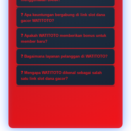
pilihan permainan slot dari provider
Ya. WATITOTO menyediakan metode
populer dengan informasi RTP yang
❓ Apa keuntungan bergabung di link slot dana
deposit melalui DANA yang cepat dan
gacor WATITOTO?
diperbarui secara real time. Banyak
mudah digunakan. Dengan minimal
pemain memilih WATITOTO karena
Selain menyediakan beragam pilihan
deposit mulai dari 10 ribu rupiah,
❓ Apakah WATITOTO memberikan bonus untuk
koleksi gamenya lengkap, sistem
game slot, WATITOTO juga
member baru?
pemain dapat melakukan transaksi
transaksi yang praktis, serta layanan
menawarkan kemudahan transaksi
secara praktis tanpa proses yang
Ya. WATITOTO menyediakan bonus
yang dinilai terpercaya.
melalui DANA, layanan pelanggan
❓ Bagaimana layanan pelanggan di WATITOTO?
rumit.
new member yang dapat menambah
yang responsif, serta berbagai
saldo awal bermain sesuai ketentuan
WATITOTO didukung oleh tim
promo menarik yang dapat dinikmati
❓ Mengapa WATITOTO dikenal sebagai salah
promo yang berlaku. Bonus tersebut
layanan pelanggan yang responsif
satu link slot dana gacor?
oleh pemain baru maupun pemain
memberikan kesempatan bagi
dan siap membantu berbagai
lama.
WATITOTO dikenal sebagai salah satu
pemain baru untuk menikmati
kebutuhan pengguna, mulai dari
pilihan link slot dana gacor karena
permainan lebih lama dengan modal
proses pendaftaran, transaksi
menghadirkan koleksi game yang
yang lebih ringan.
deposit, hingga bantuan terkait akun
beragam, informasi RTP real time,
sehingga pengalaman bermain
deposit DANA mulai 10 ribu, bonus
menjadi lebih nyaman.