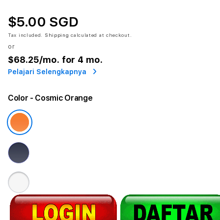
$5.00 SGD
Tax included.
Shipping
calculated at checkout.
or
$68.25
/mo. for 4 mo.
Pelajari Selengkapnya
Color
- Cosmic Orange