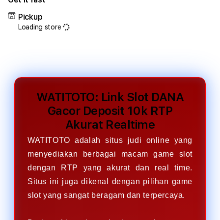
WATITOTO:
WATI
Link
Link
Pickup
Slot
Slot
Loading store
DANA
DAN
Gacor
Gaco
Deposit
Depo
10k
10k
RTP
RTP
Akurat
Akur
Realtime
Real
WATITOTO: Link Slot DANA
Gacor Deposit 10k RTP
Akurat Realtime
WATITOTO adalah situs judi online yang
menyediakan berbagai macam game slot
dengan RTP yang akurat dan real time.
Situs ini juga dikenal dengan pilihan game
slot yang sangat beragam dan terpercaya.