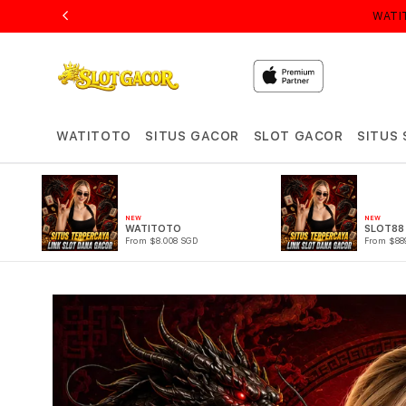
WATIT
WATITOTO
SITUS GACOR
SLOT GACOR
SITUS
NEW
NEW
WATITOTO
SLOT88
From $8.008 SGD
From $88
Skip to
product
information