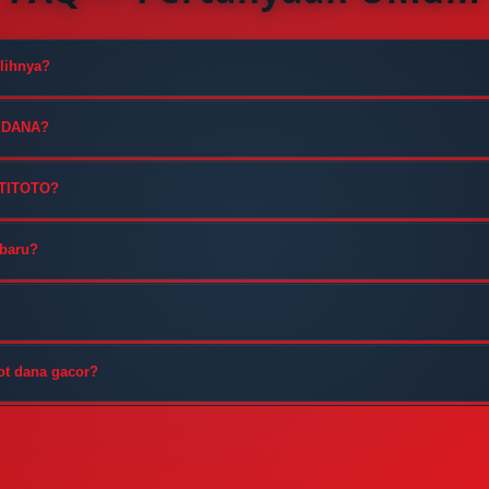
lihnya?
g menyediakan berbagai pilihan permainan slot dari p
 DANA?
ain memilih WATITOTO karena koleksi gamenya lengk
t melalui DANA yang cepat dan mudah digunakan. De
ATITOTO?
secara praktis tanpa proses yang rumit.
e slot, WATITOTO juga menawarkan kemudahan transak
baru?
yang dapat dinikmati oleh pemain baru maupun pemain
mber yang dapat menambah saldo awal bermain sesu
ain baru untuk menikmati permainan lebih lama denga
langgan yang responsif dan siap membantu berbagai
ot dana gacor?
antuan terkait akun sehingga pengalaman bermain menj
ihan link slot dana gacor karena menghadirkan kolek
member baru, serta sistem layanan yang dirancang ag