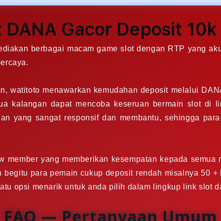
in
modal
t DANA Gacor Deposit 10k 
diakan berbagai macam game slot dengan RTP yang akurat
percaya.
an, watitoto menawarkan kemudahan deposit melalui DANA
ua kalangan dapat mencoba keseruan bermain slot di li
n yang sangat responsif dan membantu, sehingga para
new member yang memberikan kesempatan kepada semua 
begitu para pemain cukup deposit rendah misalnya 50 + 
u opsi menarik untuk anda pilih dalam lingkup link slot d
FAQ — Pertanyaan Umum