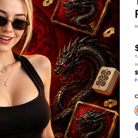
S
T
o
$
P
C