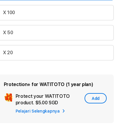
X 100
X 50
X 20
Protection+ for WATITOTO (1 year plan)
Protect your WATITOTO
Add
Add
product.
$5.00 SGD
Apple
Pelajari Selengkapnya
Care