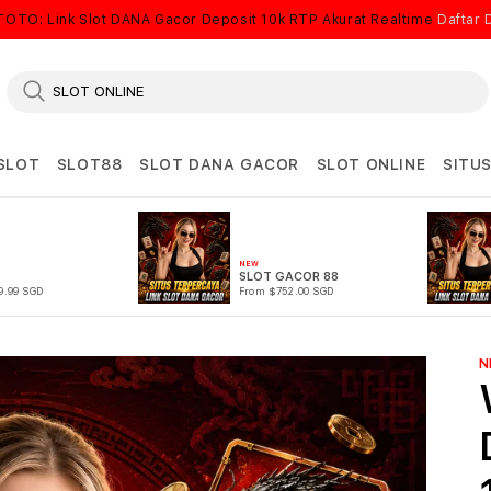
OTO: Link Slot DANA Gacor Deposit 10k RTP Akurat Realtime
Daftar D
 SLOT
SLOT88
SLOT DANA GACOR
SLOT ONLINE
SITU
NEW
SLOT GACOR 88
9.99 SGD
From $752.00 SGD
N