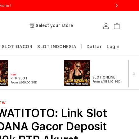
isini !
Select your store
Log in
Cart
S SLOT GACOR
SLOT INDONESIA
Daftar
Login
NEW
SLOT ONLINE
RTP SLOT
From $1888.00 SGD
From $999.00 SGD
EW
WATITOTO: Link Slot
DANA Gacor Deposit