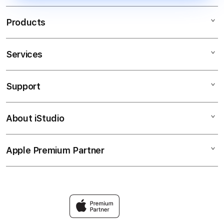
member baru, serta sistem layanan
yang dirancang agar pemain dapat
Products
menikmati akses permainan dengan
lebih mudah dan nyaman.
Services
SLOT RESMI INDONESIA
SLOT MAXWIN
Support
AppleCare+
slot88 resmi
Corporate
SLOT ONLINE
About iStudio
My Account
SLOT GACOR
SLOT88
Collection & Delivery
Elush Service Provider
SLOT GACOR
Apple Premium Partner
About Us
Returns & Exchanges
Financing Options
slot88 resmi
Find an iStudio near you
Contact Us
Trade-in
LINK RESMI
Why Shop at iStudio
FAQ
Traveller’s Reservation
Elush Corporate Website
Privacy Policy