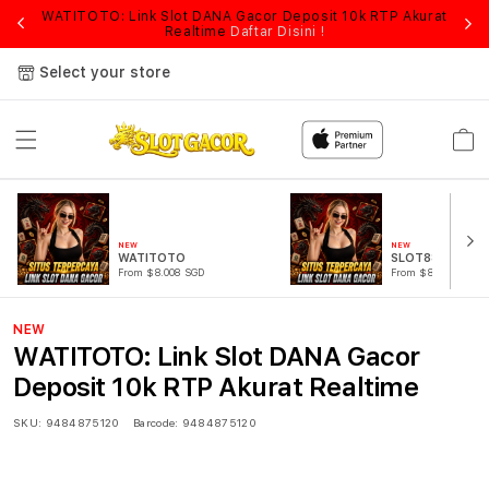
WATITOTO: Link Slot DANA Gacor Deposit 10k RTP Akurat
Fi
Realtime
Daftar Disini !
Select your store
Cart
NEW
NEW
WATITOTO
SLOT88
From $8.008 SGD
From $889.99 SGD
NEW
WATITOTO: Link Slot DANA Gacor
Deposit 10k RTP Akurat Realtime
SKU:
9484875120
Barcode:
9484875120