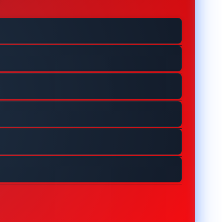
rovider populer dengan informasi RTP yang
ap, sistem transaksi yang praktis, serta
ngan minimal deposit mulai dari 10 ribu
si melalui DANA, layanan pelanggan yang
 lama.
ai ketentuan promo yang berlaku. Bonus
n modal yang lebih ringan.
 kebutuhan pengguna, mulai dari proses
adi lebih nyaman.
si game yang beragam, informasi RTP real
ar pemain dapat menikmati akses permainan