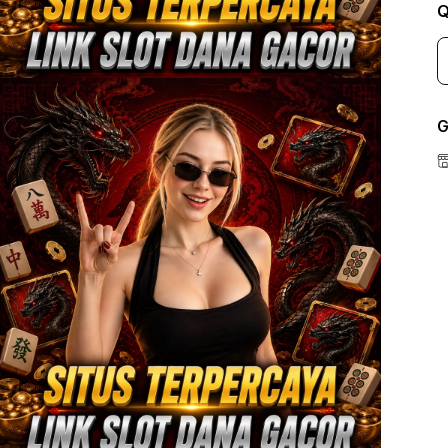
Q
Open
media
5
G
in
modal