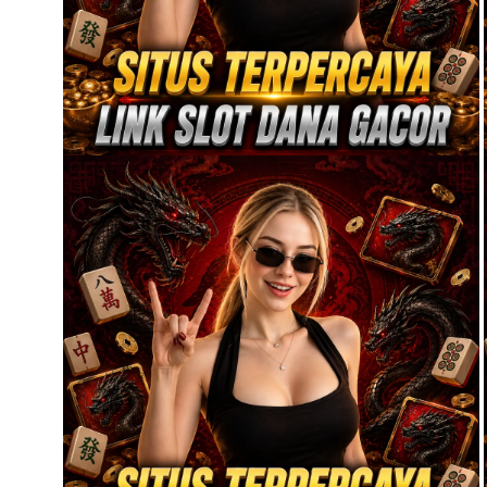
Open
media
2
in
modal