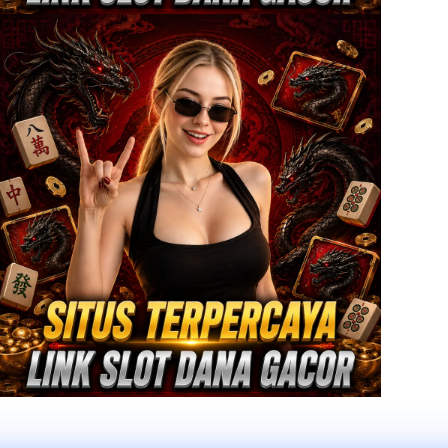
Open
media
7
in
modal
Open
media
9