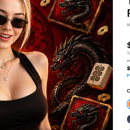
S
T
o
$
P
C