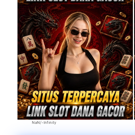
Open
media
6
in
modal
Open
of
NaN
/
-Infinity
media
8