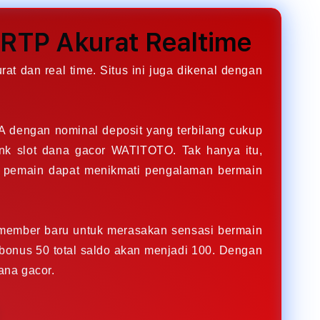
RTP Akurat Realtime
 dan real time. Situs ini juga dikenal dengan
 dengan nominal deposit yang terbilang cukup
nk slot dana gacor WATITOTO. Tak hanya itu,
 pemain dapat menikmati pengalaman bermain
member baru untuk merasakan sensasi bermain
bonus 50 total saldo akan menjadi 100. Dengan
ana gacor.