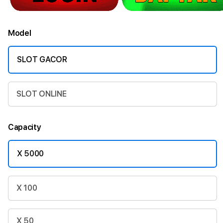
Model
SLOT GACOR
SLOT ONLINE
Capacity
X 5000
X 100
X 50