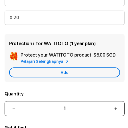
X 20
Protection+ for WATITOTO (1 year plan)
Protect your WATITOTO product.
$5.00 SGD
Add
Pelajari Selengkapnya
Appl
Care
Add
Quantity
Decrease
Incr
quantity
quant
for
for
Get it fast