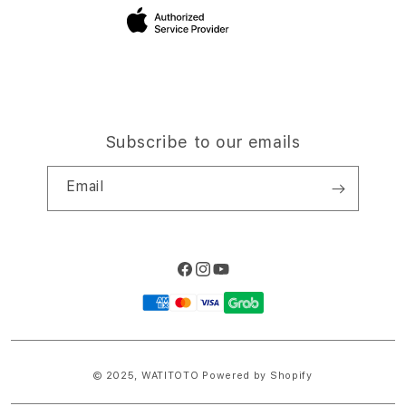
Site Terms of Use
Subscribe to our emails
Email
Facebook
Instagram
YouTube
Payment
methods
© 2025,
WATITOTO
Powered by Shopify