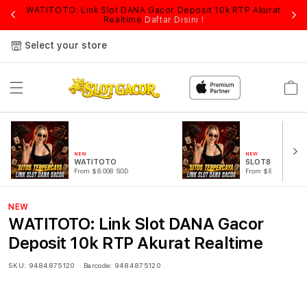
WATITOTO: Link Slot DANA Gacor Deposit 10k RTP Akurat
Fi
Realtime
Daftar Disini !
Select your store
Cart
NEW
NEW
WATITOTO
SLOT88
From $8.008 SGD
From $889.99 SGD
NEW
WATITOTO: Link Slot DANA Gacor
Deposit 10k RTP Akurat Realtime
SKU:
9484875120
Barcode:
9484875120