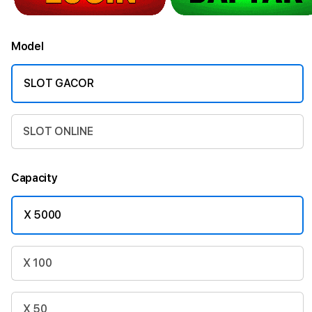
Model
SLOT GACOR
SLOT ONLINE
Capacity
X 5000
X 100
X 50