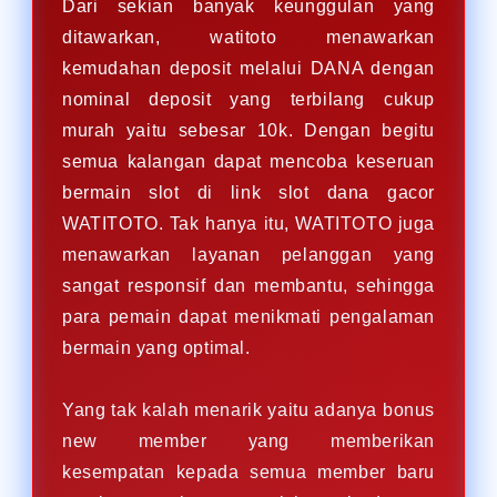
Dari sekian banyak keunggulan yang
ditawarkan, watitoto menawarkan
kemudahan deposit melalui DANA dengan
nominal deposit yang terbilang cukup
murah yaitu sebesar 10k. Dengan begitu
semua kalangan dapat mencoba keseruan
bermain slot di link slot dana gacor
WATITOTO. Tak hanya itu, WATITOTO juga
menawarkan layanan pelanggan yang
sangat responsif dan membantu, sehingga
para pemain dapat menikmati pengalaman
bermain yang optimal.
Yang tak kalah menarik yaitu adanya bonus
new member yang memberikan
kesempatan kepada semua member baru