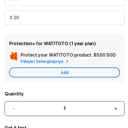
X 20
Protection+ for WATITOTO (1 year plan)
Protect your WATITOTO product.
$5.00 SGD
Add
Pelajari Selengkapnya
Appl
Care
Add
Quantity
Decrease
Incr
quantity
quant
for
for
Get it fast