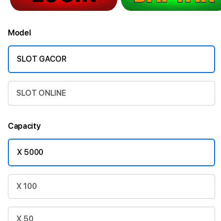
Model
SLOT GACOR
SLOT ONLINE
Capacity
X 5000
X 100
X 50