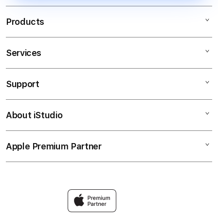
member baru, serta sistem layanan
yang dirancang agar pemain dapat
Products
menikmati akses permainan dengan
lebih mudah dan nyaman.
Services
SLOT RESMI INDONESIA
SLOT MAXWIN
Support
AppleCare+
slot88 resmi
Corporate
SLOT ONLINE
About iStudio
My Account
SLOT GACOR
SLOT88
Collection & Delivery
Elush Service Provider
SLOT GACOR
Apple Premium Partner
About Us
Returns & Exchanges
Financing Options
slot88 resmi
Find an iStudio near you
Contact Us
Trade-in
LINK RESMI
Why Shop at iStudio
FAQ
Traveller’s Reservation
Elush Corporate Website
Privacy Policy