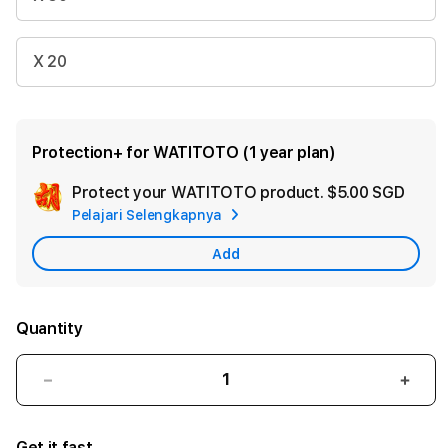
X 20
Protection+ for WATITOTO (1 year plan)
Protect your WATITOTO product.
$5.00 SGD
Add
Pelajari Selengkapnya
Appl
Care
Add
Quantity
Decrease
Incr
quantity
quant
for
for
Get it fast