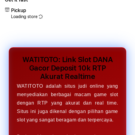
WATITOTO:
WATI
Link
Link
Pickup
Slot
Slot
Loading store
DANA
DAN
Gacor
Gaco
Deposit
Depo
10k
10k
RTP
RTP
Akurat
Akur
Realtime
Real
WATITOTO: Link Slot DANA
Gacor Deposit 10k RTP
Akurat Realtime
WATITOTO adalah situs judi online yang
menyediakan berbagai macam game slot
dengan RTP yang akurat dan real time.
Situs ini juga dikenal dengan pilihan game
slot yang sangat beragam dan terpercaya.