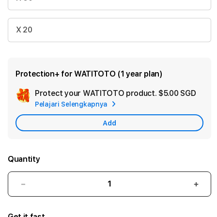
X 20
Protection+ for WATITOTO (1 year plan)
Protect your WATITOTO product.
$5.00 SGD
Add
Pelajari Selengkapnya
Appl
Care
Add
Quantity
Decrease
Incr
quantity
quant
for
for
Get it fast