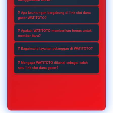
pilihan permainan slot dari provider
Ya. WATITOTO menyediakan metode
populer dengan informasi RTP yang
❓ Apa keuntungan bergabung di link slot dana
deposit melalui DANA yang cepat dan
gacor WATITOTO?
diperbarui secara real time. Banyak
mudah digunakan. Dengan minimal
pemain memilih WATITOTO karena
Selain menyediakan beragam pilihan
deposit mulai dari 10 ribu rupiah,
❓ Apakah WATITOTO memberikan bonus untuk
koleksi gamenya lengkap, sistem
game slot, WATITOTO juga
member baru?
pemain dapat melakukan transaksi
transaksi yang praktis, serta layanan
menawarkan kemudahan transaksi
secara praktis tanpa proses yang
Ya. WATITOTO menyediakan bonus
yang dinilai terpercaya.
melalui DANA, layanan pelanggan
❓ Bagaimana layanan pelanggan di WATITOTO?
rumit.
new member yang dapat menambah
yang responsif, serta berbagai
saldo awal bermain sesuai ketentuan
WATITOTO didukung oleh tim
promo menarik yang dapat dinikmati
❓ Mengapa WATITOTO dikenal sebagai salah
promo yang berlaku. Bonus tersebut
layanan pelanggan yang responsif
satu link slot dana gacor?
oleh pemain baru maupun pemain
memberikan kesempatan bagi
dan siap membantu berbagai
lama.
WATITOTO dikenal sebagai salah satu
pemain baru untuk menikmati
kebutuhan pengguna, mulai dari
pilihan link slot dana gacor karena
permainan lebih lama dengan modal
proses pendaftaran, transaksi
menghadirkan koleksi game yang
yang lebih ringan.
deposit, hingga bantuan terkait akun
beragam, informasi RTP real time,
sehingga pengalaman bermain
deposit DANA mulai 10 ribu, bonus
menjadi lebih nyaman.