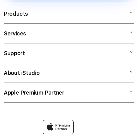
member baru, serta sistem layanan
yang dirancang agar pemain dapat
Products
menikmati akses permainan dengan
lebih mudah dan nyaman.
Services
SLOT RESMI INDONESIA
SLOT MAXWIN
Support
AppleCare+
slot88 resmi
Corporate
SLOT ONLINE
About iStudio
My Account
SLOT GACOR
SLOT88
Collection & Delivery
Elush Service Provider
SLOT GACOR
Apple Premium Partner
About Us
Returns & Exchanges
Financing Options
slot88 resmi
Find an iStudio near you
Contact Us
Trade-in
LINK RESMI
Why Shop at iStudio
FAQ
Traveller’s Reservation
Elush Corporate Website
Privacy Policy