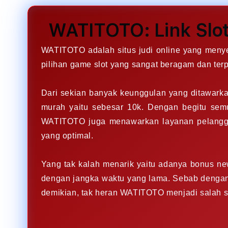
in
modal
WATITOTO: Link Slo
WATITOTO adalah situs judi online yang menye
pilihan game slot yang sangat beragam dan ter
Dari sekian banyak keunggulan yang ditawark
murah yaitu sebesar 10k. Dengan begitu sem
WATITOTO juga menawarkan layanan pelangga
yang optimal.
Yang tak kalah menarik yaitu adanya bonus 
dengan jangka waktu yang lama. Sebab dengan 
demikian, tak heran WATITOTO menjadi salah sat