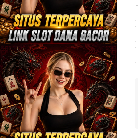
Open
media
3
in
modal