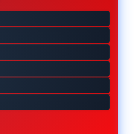
rovider populer dengan informasi RTP yang
ap, sistem transaksi yang praktis, serta
ngan minimal deposit mulai dari 10 ribu
si melalui DANA, layanan pelanggan yang
 lama.
ai ketentuan promo yang berlaku. Bonus
n modal yang lebih ringan.
 kebutuhan pengguna, mulai dari proses
adi lebih nyaman.
si game yang beragam, informasi RTP real
ar pemain dapat menikmati akses permainan