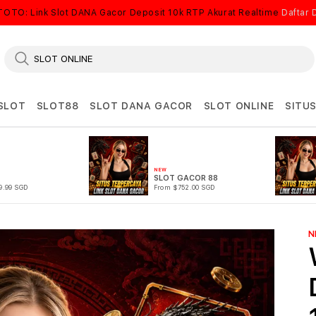
OTO: Link Slot DANA Gacor Deposit 10k RTP Akurat Realtime
Daftar D
 SLOT
SLOT88
SLOT DANA GACOR
SLOT ONLINE
SITU
NEW
SLOT GACOR 88
9.99 SGD
From $752.00 SGD
N