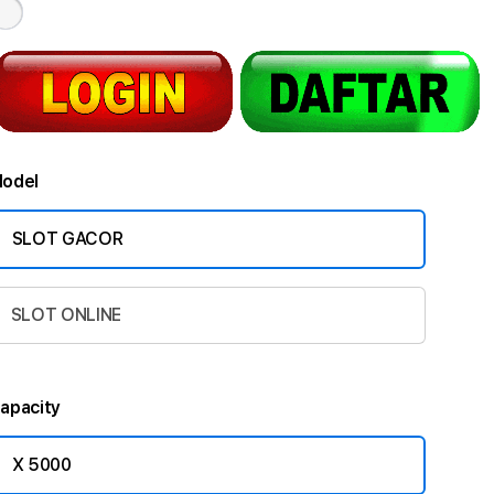
odel
SLOT GACOR
SLOT ONLINE
apacity
X 5000