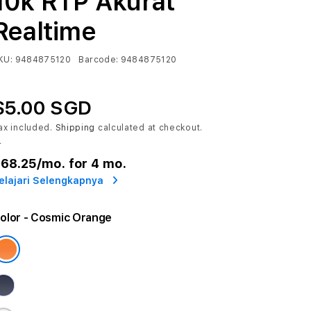
10k RTP Akurat
Realtime
KU:
9484875120
Barcode:
9484875120
$5.00 SGD
ax included.
Shipping
calculated at checkout.
r
68.25
/mo. for 4 mo.
elajari Selengkapnya
olor
- Cosmic Orange