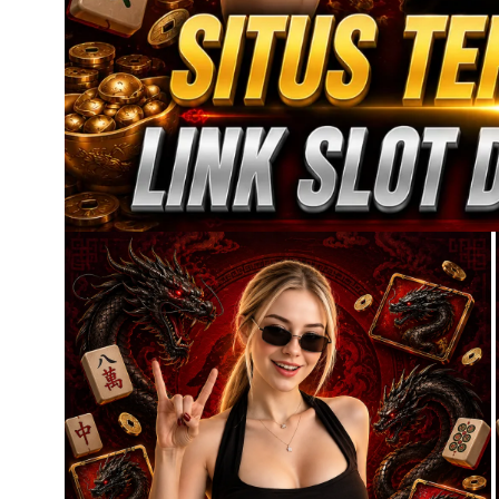
Open
media
1
in
modal