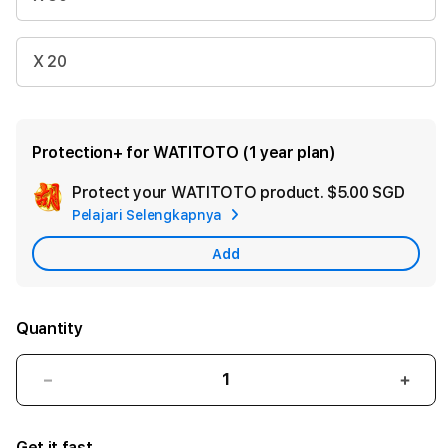
X 20
Protection+ for WATITOTO (1 year plan)
Protect your WATITOTO product.
$5.00 SGD
Add
Pelajari Selengkapnya
Appl
Care
Add
Quantity
Decrease
Incr
quantity
quant
for
for
Get it fast