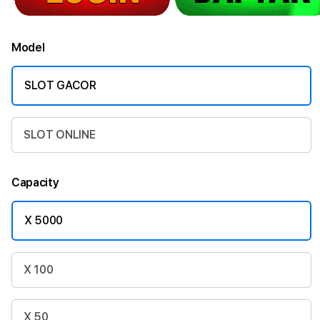
Model
SLOT GACOR
SLOT ONLINE
Capacity
X 5000
X 100
X 50