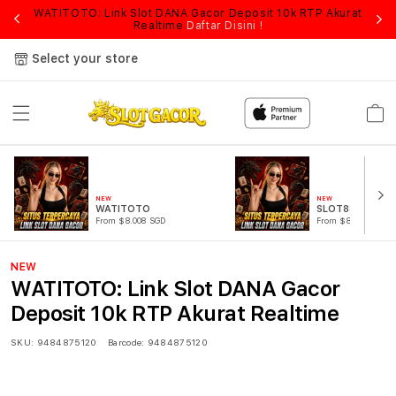
WATITOTO: Link Slot DANA Gacor Deposit 10k RTP Akurat
Fi
Realtime
Daftar Disini !
Select your store
Cart
NEW
NEW
WATITOTO
SLOT88
From $8.008 SGD
From $889.99 SGD
NEW
WATITOTO: Link Slot DANA Gacor
Deposit 10k RTP Akurat Realtime
SKU:
9484875120
Barcode:
9484875120