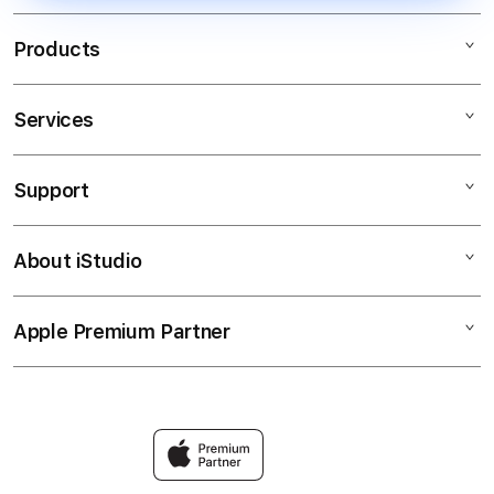
member baru, serta sistem layanan
yang dirancang agar pemain dapat
Products
menikmati akses permainan dengan
lebih mudah dan nyaman.
Services
SLOT RESMI INDONESIA
SLOT MAXWIN
Support
AppleCare+
slot88 resmi
Corporate
SLOT ONLINE
About iStudio
My Account
SLOT GACOR
SLOT88
Collection & Delivery
Elush Service Provider
SLOT GACOR
Apple Premium Partner
About Us
Returns & Exchanges
Financing Options
slot88 resmi
Find an iStudio near you
Contact Us
Trade-in
LINK RESMI
Why Shop at iStudio
FAQ
Traveller’s Reservation
Elush Corporate Website
Privacy Policy