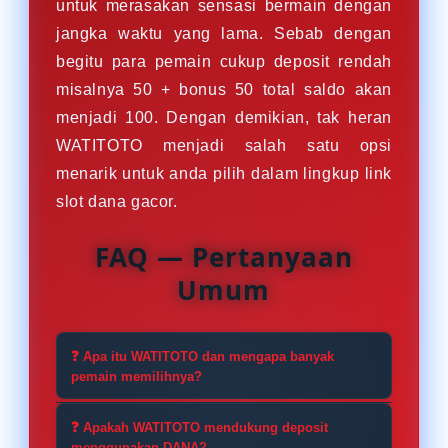
untuk merasakan sensasi bermain dengan
jangka waktu yang lama. Sebab dengan
begitu para pemain cukup deposit rendah
misalnya 50 + bonus 50 total saldo akan
menjadi 100. Dengan demikian, tak heran
WATITOTO menjadi salah satu opsi
menarik untuk anda pilih dalam lingkup link
slot dana gacor.
FAQ — Pertanyaan
Umum
❓ Apa itu WATITOTO dan mengapa banyak
pemain memilihnya?
WATITOTO merupakan situs judi
❓ Apakah WATITOTO mendukung deposit
online yang menyediakan berbagai
menggunakan DANA?