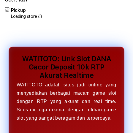
WATITOTO:
WATI
Link
Link
Pickup
Slot
Slot
Loading store
DANA
DAN
Gacor
Gaco
Deposit
Depo
10k
10k
RTP
RTP
Akurat
Akur
Realtime
Real
WATITOTO: Link Slot DANA
Gacor Deposit 10k RTP
Akurat Realtime
WATITOTO adalah situs judi online yang
menyediakan berbagai macam game slot
dengan RTP yang akurat dan real time.
Situs ini juga dikenal dengan pilihan game
slot yang sangat beragam dan terpercaya.