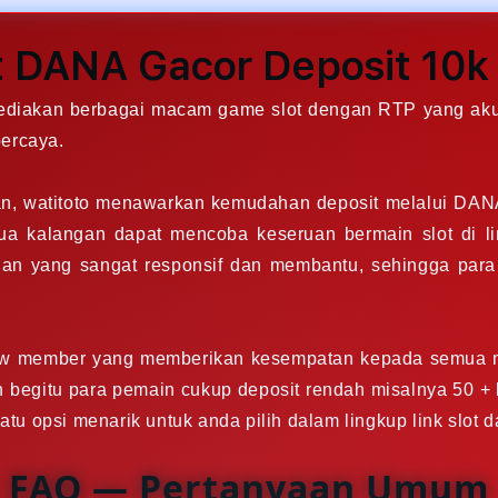
in
modal
t DANA Gacor Deposit 10k 
diakan berbagai macam game slot dengan RTP yang akurat
percaya.
an, watitoto menawarkan kemudahan deposit melalui DANA
ua kalangan dapat mencoba keseruan bermain slot di li
n yang sangat responsif dan membantu, sehingga para
new member yang memberikan kesempatan kepada semua 
begitu para pemain cukup deposit rendah misalnya 50 + 
u opsi menarik untuk anda pilih dalam lingkup link slot d
FAQ — Pertanyaan Umum