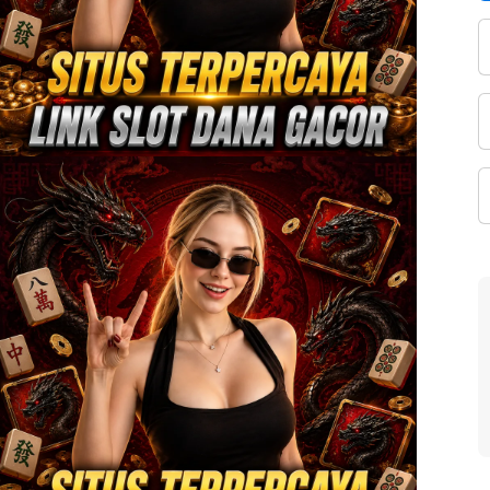
Open
media
3
in
modal