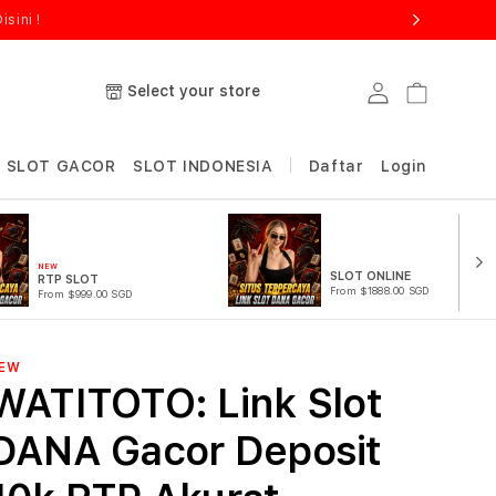
isini !
Select your store
Log in
Cart
S SLOT GACOR
SLOT INDONESIA
Daftar
Login
NEW
SLOT ONLINE
RTP SLOT
From $1888.00 SGD
From $999.00 SGD
EW
WATITOTO: Link Slot
DANA Gacor Deposit