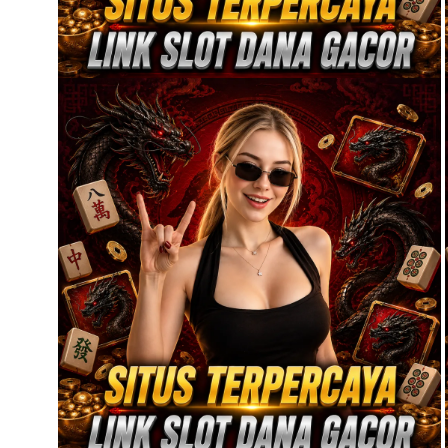
Open
media
4
in
modal