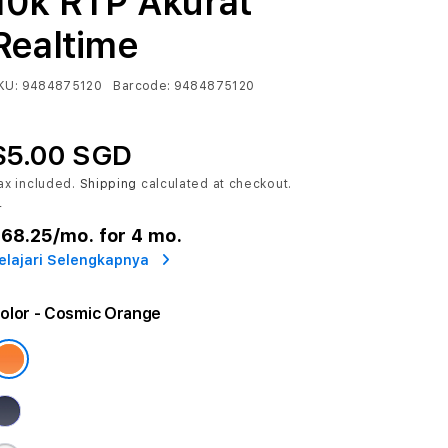
10k RTP Akurat
Realtime
KU:
9484875120
Barcode:
9484875120
$5.00 SGD
ax included.
Shipping
calculated at checkout.
r
68.25
/mo. for 4 mo.
elajari Selengkapnya
olor
- Cosmic Orange