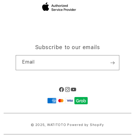
Site Terms of Use
Subscribe to our emails
Email
Facebook
Instagram
YouTube
Payment
methods
© 2025,
WATITOTO
Powered by Shopify