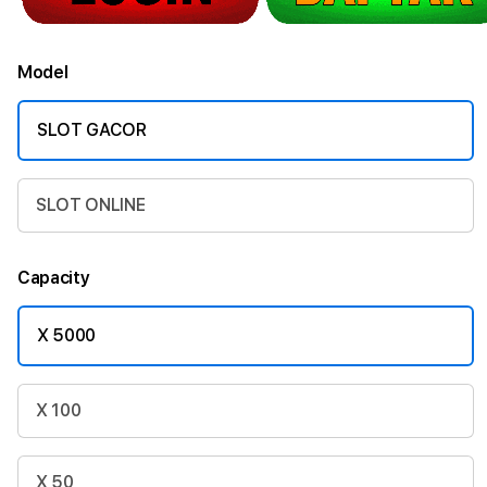
Model
SLOT GACOR
SLOT ONLINE
Capacity
X 5000
X 100
X 50