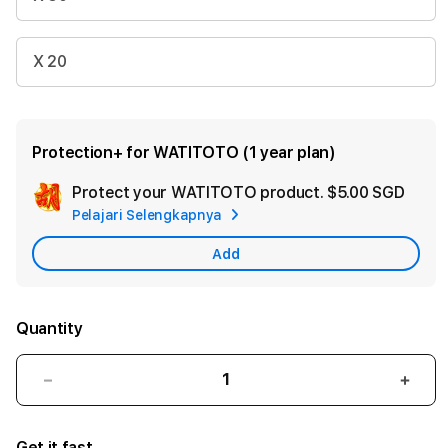
X 20
Protection+ for WATITOTO (1 year plan)
Protect your WATITOTO product.
$5.00 SGD
Add
Pelajari Selengkapnya
Appl
Care
Add
Quantity
Decrease
Incr
quantity
quant
for
for
Get it fast