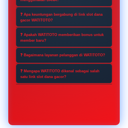
pilihan permainan slot dari provider
Ya. WATITOTO menyediakan metode
populer dengan informasi RTP yang
❓ Apa keuntungan bergabung di link slot dana
deposit melalui DANA yang cepat dan
gacor WATITOTO?
diperbarui secara real time. Banyak
mudah digunakan. Dengan minimal
pemain memilih WATITOTO karena
Selain menyediakan beragam pilihan
deposit mulai dari 10 ribu rupiah,
❓ Apakah WATITOTO memberikan bonus untuk
koleksi gamenya lengkap, sistem
game slot, WATITOTO juga
member baru?
pemain dapat melakukan transaksi
transaksi yang praktis, serta layanan
menawarkan kemudahan transaksi
secara praktis tanpa proses yang
Ya. WATITOTO menyediakan bonus
yang dinilai terpercaya.
melalui DANA, layanan pelanggan
❓ Bagaimana layanan pelanggan di WATITOTO?
rumit.
new member yang dapat menambah
yang responsif, serta berbagai
saldo awal bermain sesuai ketentuan
WATITOTO didukung oleh tim
promo menarik yang dapat dinikmati
❓ Mengapa WATITOTO dikenal sebagai salah
promo yang berlaku. Bonus tersebut
layanan pelanggan yang responsif
satu link slot dana gacor?
oleh pemain baru maupun pemain
memberikan kesempatan bagi
dan siap membantu berbagai
lama.
WATITOTO dikenal sebagai salah satu
pemain baru untuk menikmati
kebutuhan pengguna, mulai dari
pilihan link slot dana gacor karena
permainan lebih lama dengan modal
proses pendaftaran, transaksi
menghadirkan koleksi game yang
yang lebih ringan.
deposit, hingga bantuan terkait akun
beragam, informasi RTP real time,
sehingga pengalaman bermain
deposit DANA mulai 10 ribu, bonus
menjadi lebih nyaman.