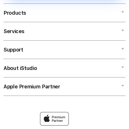
member baru, serta sistem layanan
yang dirancang agar pemain dapat
Products
menikmati akses permainan dengan
lebih mudah dan nyaman.
Services
SLOT RESMI INDONESIA
SLOT MAXWIN
Support
AppleCare+
slot88 resmi
Corporate
SLOT ONLINE
About iStudio
My Account
SLOT GACOR
SLOT88
Collection & Delivery
Elush Service Provider
SLOT GACOR
Apple Premium Partner
About Us
Returns & Exchanges
Financing Options
slot88 resmi
Find an iStudio near you
Contact Us
Trade-in
LINK RESMI
Why Shop at iStudio
FAQ
Traveller’s Reservation
Elush Corporate Website
Privacy Policy