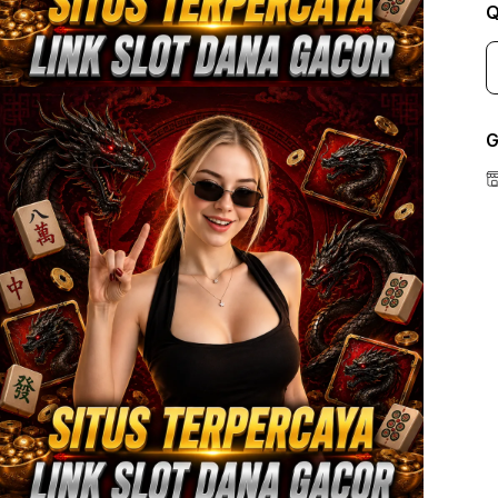
Q
Open
media
5
G
in
modal