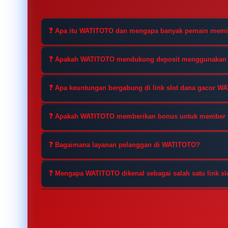
❓ Apa itu WATITOTO dan mengapa banyak pemain memi
WATITOTO merupakan situs judi online yan
❓ Apakah WATITOTO mendukung deposit menggunakan
diperbarui secara real time. Banyak pem
layanan yang dinilai terpercaya.
Ya. WATITOTO menyediakan metode deposi
❓ Apa keuntungan bergabung di link slot dana gacor W
rupiah, pemain dapat melakukan transaksi 
Selain menyediakan beragam pilihan gam
❓ Apakah WATITOTO memberikan bonus untuk member 
responsif, serta berbagai promo menarik 
Ya. WATITOTO menyediakan bonus new me
❓ Bagaimana layanan pelanggan di WATITOTO?
tersebut memberikan kesempatan bagi pem
WATITOTO didukung oleh tim layanan pe
❓ Mengapa WATITOTO dikenal sebagai salah satu link sl
pendaftaran, transaksi deposit, hingga b
WATITOTO dikenal sebagai salah satu pil
time, deposit DANA mulai 10 ribu, bonus 
dengan lebih mudah dan nyaman.