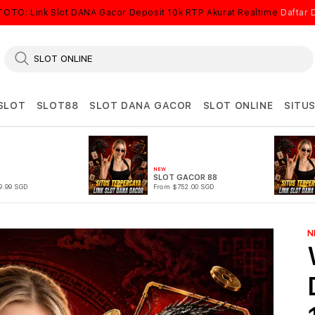
OTO: Link Slot DANA Gacor Deposit 10k RTP Akurat Realtime
Daftar D
 SLOT
SLOT88
SLOT DANA GACOR
SLOT ONLINE
SITU
NEW
SLOT GACOR 88
9.99 SGD
From $752.00 SGD
N