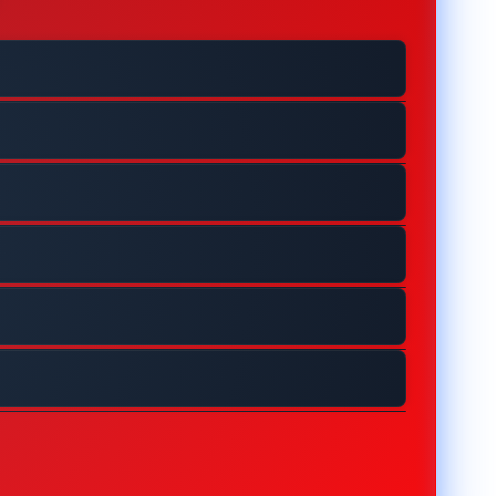
rovider populer dengan informasi RTP yang
ap, sistem transaksi yang praktis, serta
ngan minimal deposit mulai dari 10 ribu
si melalui DANA, layanan pelanggan yang
 lama.
ai ketentuan promo yang berlaku. Bonus
n modal yang lebih ringan.
 kebutuhan pengguna, mulai dari proses
adi lebih nyaman.
si game yang beragam, informasi RTP real
ar pemain dapat menikmati akses permainan