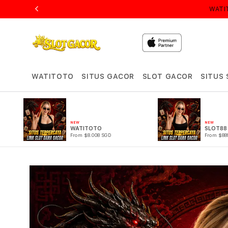
WATIT
WATITOTO
SITUS GACOR
SLOT GACOR
SITUS
NEW
NEW
WATITOTO
SLOT88
From $8.008 SGD
From $88
Skip to
product
information