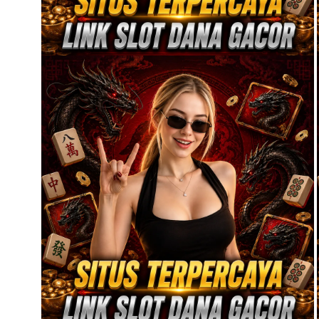
Open
media
4
in
modal