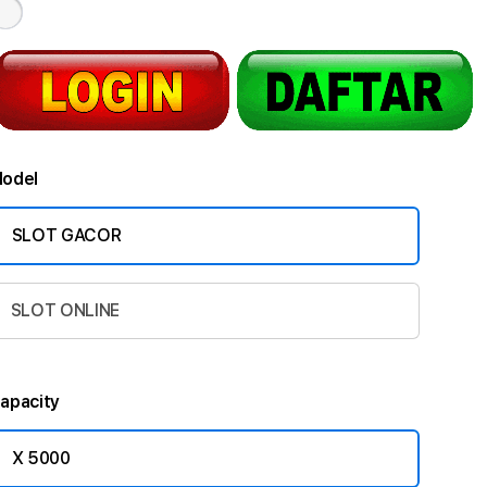
odel
SLOT GACOR
SLOT ONLINE
apacity
X 5000