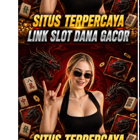
Open
media
2
in
modal