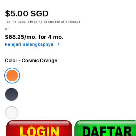
$5.00 SGD
Tax included.
Shipping
calculated at checkout.
or
$68.25
/mo. for 4 mo.
Pelajari Selengkapnya
Color
- Cosmic Orange