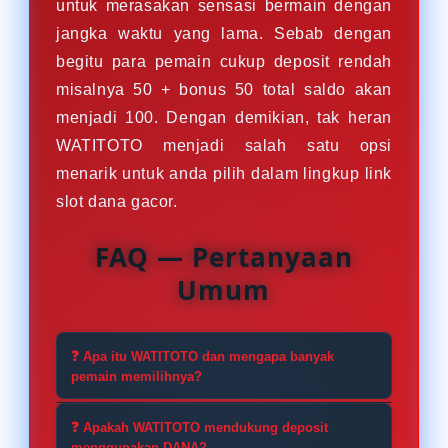
untuk merasakan sensasi bermain dengan
jangka waktu yang lama. Sebab dengan
begitu para pemain cukup deposit rendah
misalnya 50 + bonus 50 total saldo akan
menjadi 100. Dengan demikian, tak heran
WATITOTO menjadi salah satu opsi
menarik untuk anda pilih dalam lingkup link
slot dana gacor.
FAQ — Pertanyaan
Umum
❓ Apa itu WATITOTO dan mengapa banyak
pemain memilihnya?
WATITOTO merupakan situs judi
❓ Apakah WATITOTO mendukung deposit
online yang menyediakan berbagai
menggunakan DANA?