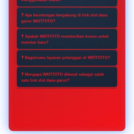
pilihan permainan slot dari provider
Ya. WATITOTO menyediakan metode
populer dengan informasi RTP yang
❓ Apa keuntungan bergabung di link slot dana
deposit melalui DANA yang cepat dan
gacor WATITOTO?
diperbarui secara real time. Banyak
mudah digunakan. Dengan minimal
pemain memilih WATITOTO karena
Selain menyediakan beragam pilihan
deposit mulai dari 10 ribu rupiah,
❓ Apakah WATITOTO memberikan bonus untuk
koleksi gamenya lengkap, sistem
game slot, WATITOTO juga
member baru?
pemain dapat melakukan transaksi
transaksi yang praktis, serta layanan
menawarkan kemudahan transaksi
secara praktis tanpa proses yang
Ya. WATITOTO menyediakan bonus
yang dinilai terpercaya.
melalui DANA, layanan pelanggan
❓ Bagaimana layanan pelanggan di WATITOTO?
rumit.
new member yang dapat menambah
yang responsif, serta berbagai
saldo awal bermain sesuai ketentuan
WATITOTO didukung oleh tim
promo menarik yang dapat dinikmati
❓ Mengapa WATITOTO dikenal sebagai salah
promo yang berlaku. Bonus tersebut
layanan pelanggan yang responsif
satu link slot dana gacor?
oleh pemain baru maupun pemain
memberikan kesempatan bagi
dan siap membantu berbagai
lama.
WATITOTO dikenal sebagai salah satu
pemain baru untuk menikmati
kebutuhan pengguna, mulai dari
pilihan link slot dana gacor karena
permainan lebih lama dengan modal
proses pendaftaran, transaksi
menghadirkan koleksi game yang
yang lebih ringan.
deposit, hingga bantuan terkait akun
beragam, informasi RTP real time,
sehingga pengalaman bermain
deposit DANA mulai 10 ribu, bonus
menjadi lebih nyaman.