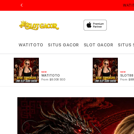
WATIT
WATITOTO
SITUS GACOR
SLOT GACOR
SITUS
NEW
NEW
WATITOTO
SLOT88
From $8.008 SGD
From $88
Skip to
product
information