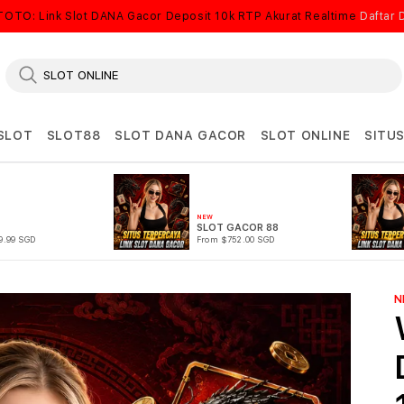
OTO: Link Slot DANA Gacor Deposit 10k RTP Akurat Realtime
Daftar D
 SLOT
SLOT88
SLOT DANA GACOR
SLOT ONLINE
SITU
NEW
SLOT GACOR 88
9.99 SGD
From $752.00 SGD
N