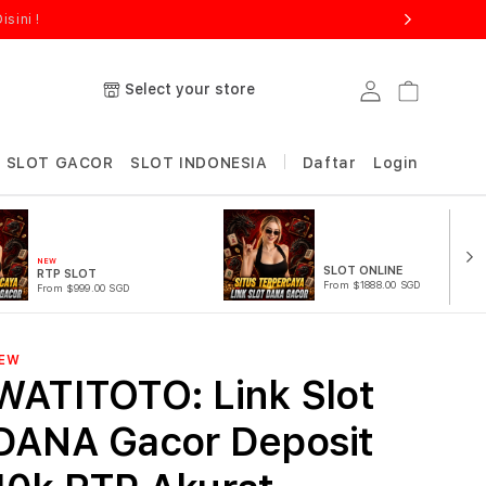
isini !
Select your store
Log in
Cart
S SLOT GACOR
SLOT INDONESIA
Daftar
Login
NEW
SLOT ONLINE
RTP SLOT
From $1888.00 SGD
From $999.00 SGD
EW
WATITOTO: Link Slot
DANA Gacor Deposit