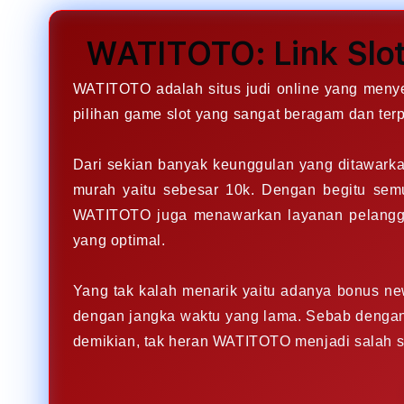
in
modal
WATITOTO: Link Slo
WATITOTO adalah situs judi online yang menye
pilihan game slot yang sangat beragam dan ter
Dari sekian banyak keunggulan yang ditawark
murah yaitu sebesar 10k. Dengan begitu sem
WATITOTO juga menawarkan layanan pelangga
yang optimal.
Yang tak kalah menarik yaitu adanya bonus 
dengan jangka waktu yang lama. Sebab dengan 
demikian, tak heran WATITOTO menjadi salah sat