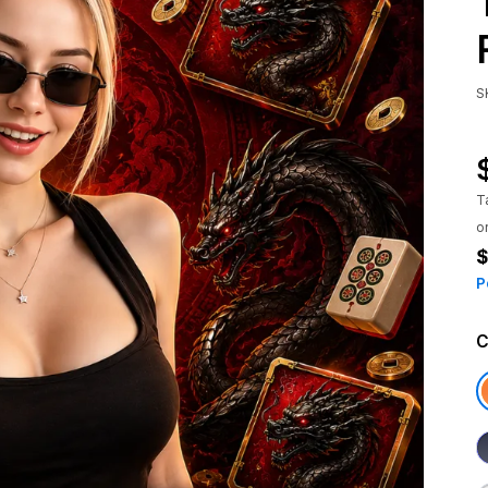
S
T
o
$
P
C