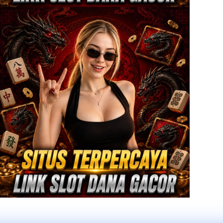
Open
media
7
in
modal
Open
media
9