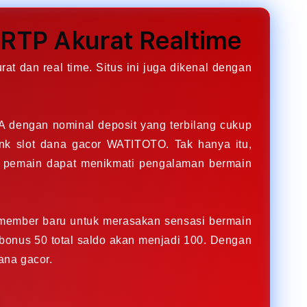
RTP Akurat Realtime
 dan real time. Situs ini juga dikenal dengan
 dengan nominal deposit yang terbilang cukup
nk slot dana gacor WATITOTO. Tak hanya itu,
 pemain dapat menikmati pengalaman bermain
member baru untuk merasakan sensasi bermain
bonus 50 total saldo akan menjadi 100. Dengan
ana gacor.