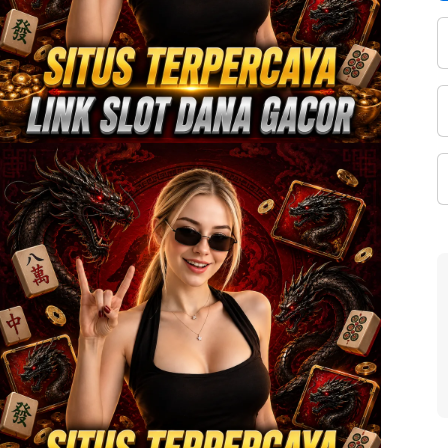
Open
media
3
in
modal