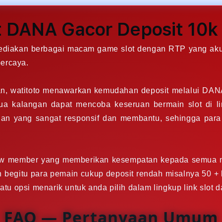
in
modal
t DANA Gacor Deposit 10k 
diakan berbagai macam game slot dengan RTP yang akurat
percaya.
an, watitoto menawarkan kemudahan deposit melalui DANA
ua kalangan dapat mencoba keseruan bermain slot di li
n yang sangat responsif dan membantu, sehingga para
new member yang memberikan kesempatan kepada semua 
begitu para pemain cukup deposit rendah misalnya 50 + 
u opsi menarik untuk anda pilih dalam lingkup link slot d
FAQ — Pertanyaan Umum