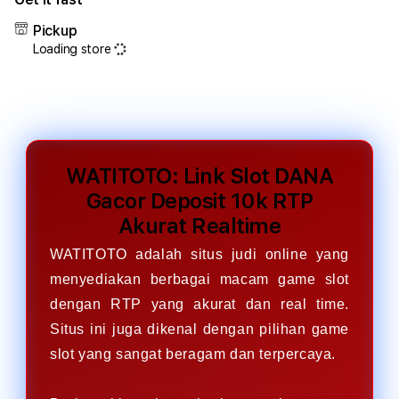
WATITOTO:
WATI
Link
Link
Pickup
Slot
Slot
Loading store
DANA
DAN
Gacor
Gaco
Deposit
Depo
10k
10k
RTP
RTP
Akurat
Akur
Realtime
Real
WATITOTO: Link Slot DANA
Gacor Deposit 10k RTP
Akurat Realtime
WATITOTO adalah situs judi online yang
menyediakan berbagai macam game slot
dengan RTP yang akurat dan real time.
Situs ini juga dikenal dengan pilihan game
slot yang sangat beragam dan terpercaya.